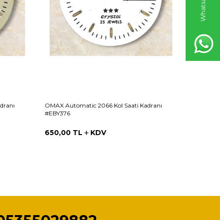
dranı
OMAX Automatic 2066 Kol Saati Kadranı
OMAX Aut
#EBY376
#EBY374
650,00
TL
KDV
650,00