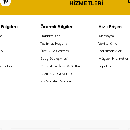
HIZMETLERI
 Bilgileri
Önemli Bilgiler
Hızlı Erişim
im
Hakkımızda
Anasayfa
m
Teslimat Koşulları
Yeni Ürünler
ip
Üyelik Sözleşmesi
İndirimdekiler
Satış Sözleşmesi
Müşteri Hizmetleri
zmetleri
Garanti ve İade Koşulları
Sepetim
Gizlilik ve Güvenlik
Sık Sorulan Sorular