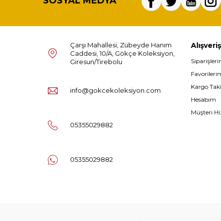
SOSYAL MEDYA
Çarşı Mahallesi, Zübeyde Hanım
Alışveriş
Caddesi, 10/A, Gökçe Koleksiyon,
Siparişler
Giresun/Tirebolu
Favorileri
Kargo Tak
info@gokcekoleksiyon.com
Hesabım
Müşteri Hi
05355029882
05355029882