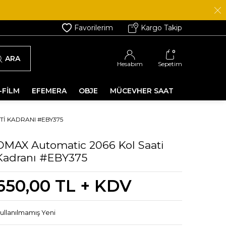
Favorilerim
Kargo Takip
0
ARA
Hesabım
Sepetim
-FİLM
EFEMERA
OBJE
MÜCEVHER SAAT
I KADRANI #EBY375
OMAX Automatic 2066 Kol Saati
Kadranı #EBY375
650,00
TL + KDV
ullanılmamış Yeni