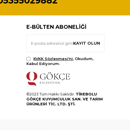
05355029882
E-BÜLTEN ABONELIĞI
KAYIT OLUN
KVKK Sözleşmesi'ni
, Okudum,
Kabul Ediyorum.
©2023 Tüm Hakkı Saklıdır.
TİREBOLU
GÖKÇE KUYUMCULUK SAN. VE TARIM
ÜRÜNLERİ TİC. LTD. ŞTİ.