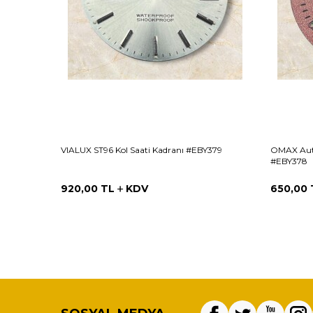
VIALUX ST96 Kol Saati Kadranı #EBY379
OMAX Auto
#EBY378
920,00
TL
KDV
650,00