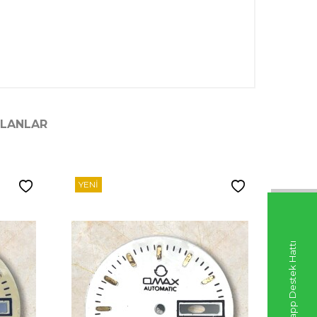
ILANLAR
YENI
YENI
Whatsapp Destek Hattı