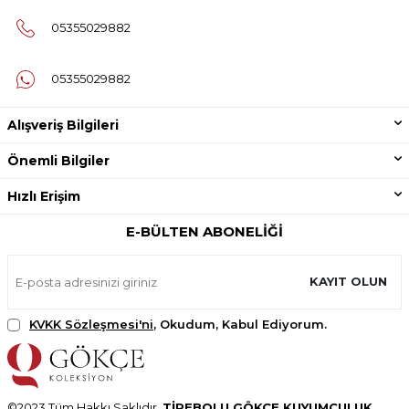
05355029882
05355029882
Alışveriş Bilgileri
Önemli Bilgiler
Hızlı Erişim
E-BÜLTEN ABONELIĞI
KAYIT OLUN
KVKK Sözleşmesi'ni
, Okudum, Kabul Ediyorum.
©2023 Tüm Hakkı Saklıdır.
TİREBOLU GÖKÇE KUYUMCULUK