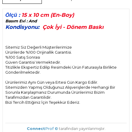
:
15 x 10 cm (En-Boy)
Ölçü
Basım Evi : And
Kondisyonu:
Çok İyi - Dönem Baskı
Sitemiz Siz Değerli Müşterilerimize
Ürünlerde %100 Orijinallik Garantisi.
%100 Satış Sonrası
Güven Garantisi Vermektedir.
Titizlikle Ekspertiz Edilip Resimdeki Ürün Faturasıyla Birlikte
Gönderilmektedir.
Ürünlerimiz Aynı Gün veya Ertesi Gün Kargo Edilir.
Sitemizden Yapmış Olduğunuz Alışverişlerde Herhangi Bir
Sorunla Karşılaşmanız Durumunda Ürünlerimiz Bizim
Tarafımızdan Garantilidir.
Bizi Tercih Ettiğiniz İçin Teşekkür Ederiz.
Connect
Prof ©
tarafından yayınlanmıştır.