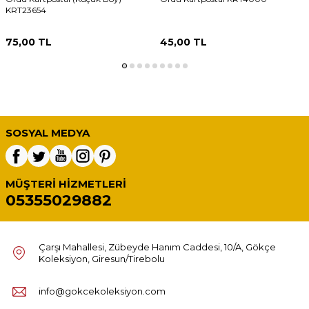
KRT23654
75,00
TL
45,00
TL
SOSYAL MEDYA
MÜŞTERI HIZMETLERI
05355029882
Çarşı Mahallesi, Zübeyde Hanım Caddesi, 10/A, Gökçe
Koleksiyon, Giresun/Tirebolu
info@gokcekoleksiyon.com