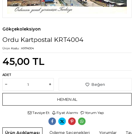
Gökçekoleksiyon
Ordu Kartpostal KRT4004
Ürün Kodu :
KRT4004
45,00
TL
ADET
Beğen
HEMEN AL
Tavsiye Et
Fiyat Alarmı
Yorum Yap
Ürün Açıklaması
Ödeme Seçenekleri
Yorumlar
Tavs