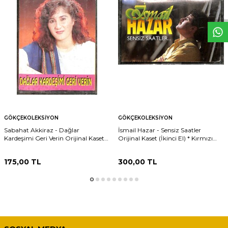
W
h
t
s
p
p
D
e
s
e
H
a
t
t
GÖKÇEKOLEKSIYON
GÖKÇEKOLEKSIYON
Sabahat Akkiraz - Dağlar
İsmail Hazar - Sensiz Saatler
Kardeşimi Geri Verin Orijinal Kaset
Orijinal Kaset (İkinci El) * Kırmızı
(İkinci El) KST31160
Bandrol * KST31159
175,00
TL
300,00
TL