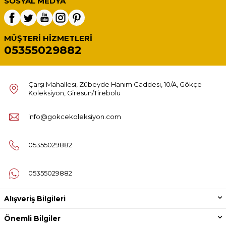
SOSYAL MEDYA
MÜŞTERI HIZMETLERI
05355029882
Çarşı Mahallesi, Zübeyde Hanım Caddesi, 10/A, Gökçe
Koleksiyon, Giresun/Tirebolu
info@gokcekoleksiyon.com
05355029882
05355029882
Alışveriş Bilgileri
Önemli Bilgiler