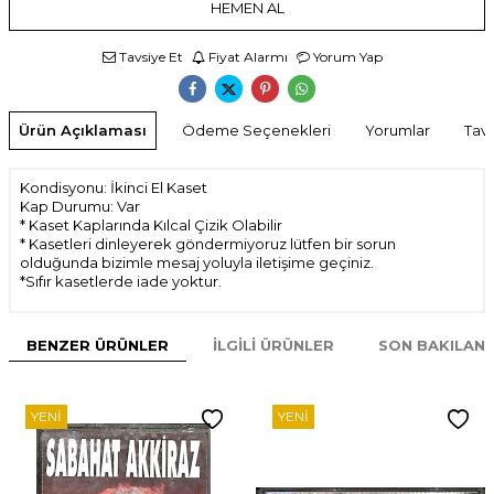
HEMEN AL
Tavsiye Et
Fiyat Alarmı
Yorum Yap
Ürün Açıklaması
Ödeme Seçenekleri
Yorumlar
Tavs
Kondisyonu: İkinci El Kaset
Kap Durumu: Var
* Kaset Kaplarında Kılcal Çizik Olabilir
* Kasetleri dinleyerek göndermiyoruz lütfen bir sorun
olduğunda bizimle mesaj yoluyla iletişime geçiniz.
*Sıfır kasetlerde iade yoktur.
BENZER ÜRÜNLER
İLGILI ÜRÜNLER
SON BAKILAN
YENI
YENI