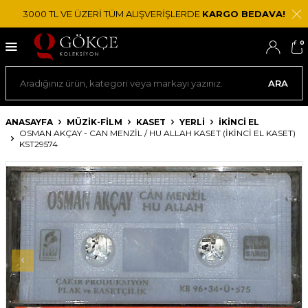
3000 TL VE ÜZERİ TÜM ALIŞVERİŞLERDE
KARGO BEDAVA!
0
ARA
ANASAYFA
MÜZİK-FİLM
KASET
YERLI
İKINCI EL
OSMAN AKÇAY - CAN MENZIL / HU ALLAH KASET (İKINCI EL KASET)
KST29574