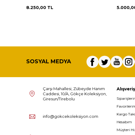
AOB2992
8.250,00
TL
5.000,0
SOSYAL MEDYA
Çarşı Mahallesi, Zübeyde Hanım
Alışveriş
Caddesi, 10/A, Gökçe Koleksiyon,
Siparişler
Giresun/Tirebolu
Favorileri
Kargo Tak
info@gokcekoleksiyon.com
Hesabım
Müşteri Hi