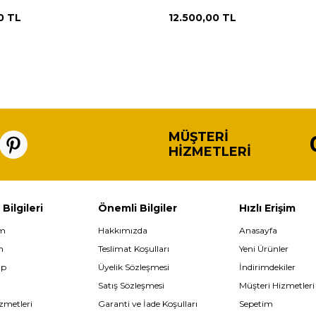
AOB2986
0
TL
12.500,00
TL
MÜŞTERI
HIZMETLERI
 Bilgileri
Önemli Bilgiler
Hızlı Erişim
im
Hakkımızda
Anasayfa
m
Teslimat Koşulları
Yeni Ürünler
ip
Üyelik Sözleşmesi
İndirimdekiler
Satış Sözleşmesi
Müşteri Hizmetleri
zmetleri
Garanti ve İade Koşulları
Sepetim