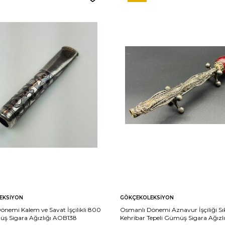
EKSIYON
GÖKÇEKOLEKSIYON
nemi Kalem ve Savat İşçilikli 800
Osmanlı Dönemi Aznavur İşçiliği S
ş Sigara Ağızlığı AOB138
Kehribar Tepeli Gümüş Sigara Ağızlı