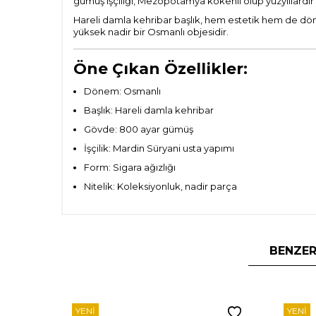
gümüş işçiliği, Mezopotamya kökenli olup yüzyıllardır 
Hareli damla kehribar başlık, hem estetik hem de dön
yüksek nadir bir Osmanlı objesidir.
Öne Çıkan Özellikler:
Dönem: Osmanlı
Başlık: Hareli damla kehribar
Gövde: 800 ayar gümüş
İşçilik: Mardin Süryani usta yapımı
Form: Sigara ağızlığı
Nitelik: Koleksiyonluk, nadir parça
BENZER
YENI
YENI