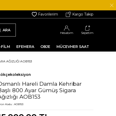
Favorilerim
Kargo Takip
0
ARA
Hesabım
Sepetim
-FİLM
EFEMERA
OBJE
MÜCEVHER SAAT
RA AĞIZLIĞI AOB153
ökçekoleksiyon
Osmanlı Hareli Damla Kehribar
Başlı 800 Ayar Gümüş Sigara
Ağızlığı AOB153
rün Kodu :
AOB153