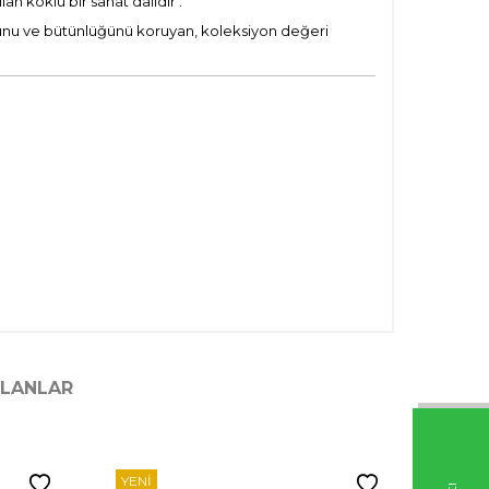
lan köklü bir sanat dalıdır
.
rmunu ve bütünlüğünü koruyan, koleksiyon değeri
ILANLAR
YENI
YENI