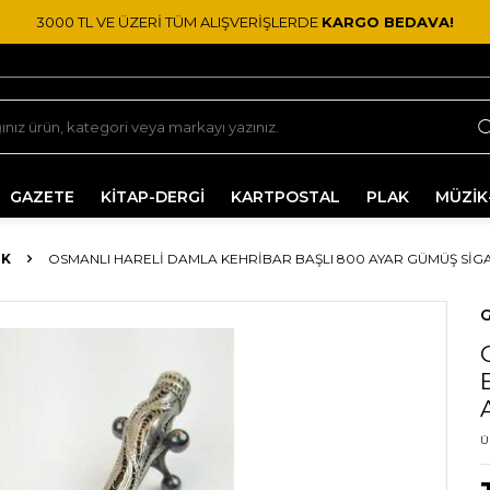
3000 TL VE ÜZERİ TÜM ALIŞVERİŞLERDE
KARGO BEDAVA!
GAZETE
KİTAP-DERGİ
KARTPOSTAL
PLAK
MÜZİK
IK
OSMANLI HARELI DAMLA KEHRIBAR BAŞLI 800 AYAR GÜMÜŞ SIGA
G
Ü