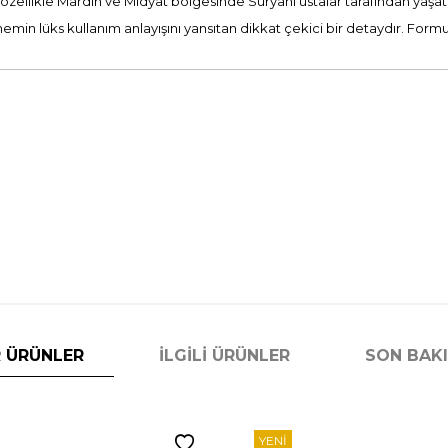
özellikle Mardin ve Midyat bölgesinde Süryani ustalar tarafından yaşatı
emin lüks kullanım anlayışını yansıtan dikkat çekici bir detaydır. Fo
 ÜRÜNLER
İLGILI ÜRÜNLER
SON BAK
YENI