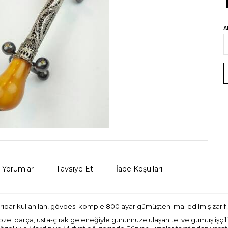
A
Yorumlar
Tavsiye Et
İade Koşulları
bar kullanılan, gövdesi komple 800 ayar gümüşten imal edilmiş zarif si
u özel parça, usta-çırak geleneğiyle günümüze ulaşan tel ve gümüş işçiliği