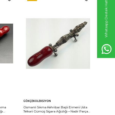
Whatsapp Destek Hattı
GÖKÇEKOLEKSIYON
GÖKÇEKO
ıkma
Osmanlı Sıkma Kehribar Başlı Ermeni Usta
Osmanlı 
ğı
Telkari Gümüş Sigara Ağızlığı – Nadir Parça
Telkari S