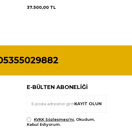
AOB150
37.500,00
TL
24.500
05355029882
E-BÜLTEN ABONELIĞI
KAYIT OLUN
KVKK Sözleşmesi'ni
, Okudum,
Kabul Ediyorum.