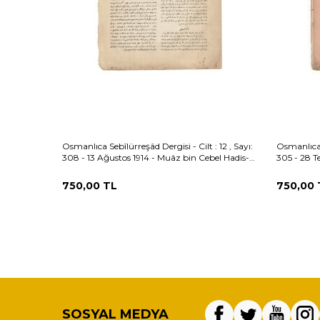
Osmanlıca Sebîlürreşâd Dergisi - Cilt : 12 , Sayı:
Osmanlıca S
308 - 13 Ağustos 1914 - Muâz bin Cebel Hadis-i
305 - 28 T
Şerifi ve Meali OSM162
Meal: Ba
750,00
TL
750,00
SOSYAL MEDYA