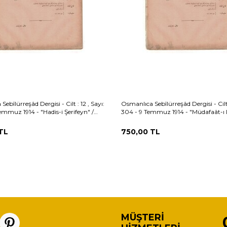
ebîlürreşâd Dergisi - Cilt : 12 , Sayı:
Osmanlıca Sebîlürreşâd Dergisi - Cilt :
emmuz 1914 - "Hadis-i Şerifeyn" /
304 - 9 Temmuz 1914 - "Müdafaât-ı 
banzâde Ahmed Naim OSM161
OSM160
TL
750,00
TL
MÜŞTERI