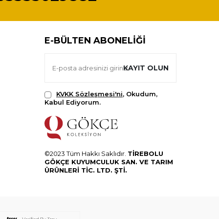
E-BÜLTEN ABONELIĞI
KAYIT OLUN
KVKK Sözleşmesi'ni
, Okudum,
Kabul Ediyorum.
©2023 Tüm Hakkı Saklıdır.
TİREBOLU
GÖKÇE KUYUMCULUK SAN. VE TARIM
ÜRÜNLERİ TİC. LTD. ŞTİ.