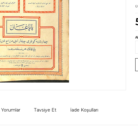
Ü
A
Yorumlar
Tavsiye Et
İade Koşulları