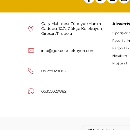
Çarşı Mahallesi, Zübeyde Hanım
Alışveriş
Caddesi, 10/A, Gökçe Koleksiyon,
Siparişler
Giresun/Tirebolu
Favorileri
Kargo Tak
info@gokcekoleksiyon.com
Hesabım
Müşteri Hi
05355029882
05355029882