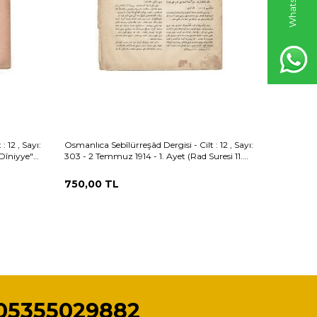
 12 , Sayı:
Osmanlıca Sebîlürreşâd Dergisi - Cilt : 12 , Sayı:
Osmanlıca 
Dîniyye"
303 - 2 Temmuz 1914 - 1. Ayet (Rad Suresi 11.
302 - 25 H
Ayet) / 2. Ayet (Enfal Suresi 53. Ayet) OSM159
Meali Kap
750,00
TL
750,00
05355029882