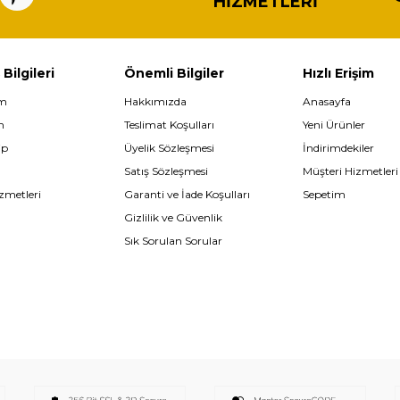
HIZMETLERI
 Bilgileri
Önemli Bilgiler
Hızlı Erişim
im
Hakkımızda
Anasayfa
m
Teslimat Koşulları
Yeni Ürünler
ip
Üyelik Sözleşmesi
İndirimdekiler
Satış Sözleşmesi
Müşteri Hizmetleri
zmetleri
Garanti ve İade Koşulları
Sepetim
Gizlilik ve Güvenlik
Sık Sorulan Sorular