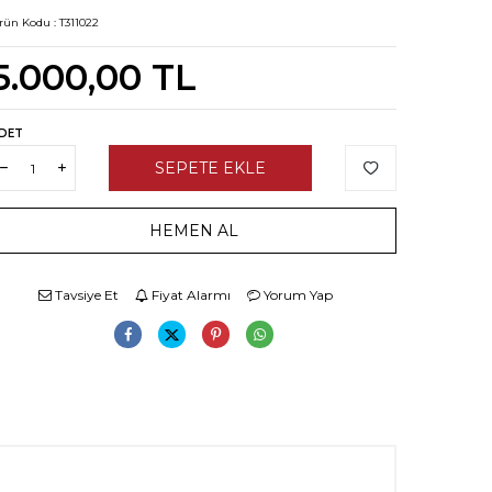
rün Kodu :
T311022
5.000,00
TL
DET
SEPETE EKLE
HEMEN AL
Tavsiye Et
Fiyat Alarmı
Yorum Yap