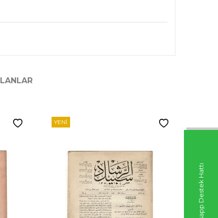
ILANLAR
YENI
YENI
Whatsapp Destek Hattı