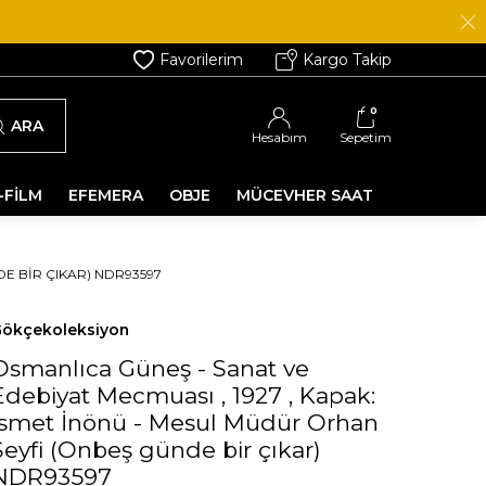
Favorilerim
Kargo Takip
0
ARA
Hesabım
Sepetim
-FİLM
EFEMERA
OBJE
MÜCEVHER SAAT
DE BIR ÇIKAR) NDR93597
ökçekoleksiyon
Osmanlıca Güneş - Sanat ve
Edebiyat Mecmuası , 1927 , Kapak:
İsmet İnönü - Mesul Müdür Orhan
Seyfi (Onbeş günde bir çıkar)
NDR93597