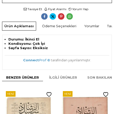
Tavsiye Et
Fiyat Alarmı
Yorum Yap
Ürün Açıklaması
Ödeme Seçenekleri
Yorumlar
Tavs
Durumu: İkinci El
Kondisyonu: Çok İyi
Sayfa Sayısı: Eksiksiz
Connect
Prof ©
tarafından yayınlanmıştır.
BENZER ÜRÜNLER
İLGILI ÜRÜNLER
SON BAKILAN
YENI
YENI
W
h
t
s
p
p
D
e
s
e
H
a
t
t