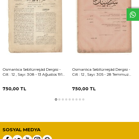
Osmanlıca Sebîlürreşâd Dergisi -
Osmanlıca Sebîlürreşâd Dergisi -
Cilt : 12 , Sayı: 308 - 13 Ağustos 1914
Cilt : 12 , Sayı: 305 - 28 Temmuz
- Muâz bin Cebel Hadis-i Şerifi ve
1914 - "Hadis-i Şerifeyn" / Meal:
Meali OSM162
Babanzâde Ahmed Naim OSM161
750,00
TL
750,00
TL
SOSYAL MEDYA