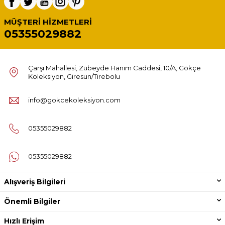
MÜŞTERI HIZMETLERI
05355029882
Çarşı Mahallesi, Zübeyde Hanım Caddesi, 10/A, Gökçe
Koleksiyon, Giresun/Tirebolu
info@gokcekoleksiyon.com
05355029882
05355029882
Alışveriş Bilgileri
Önemli Bilgiler
Hızlı Erişim