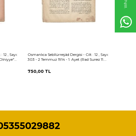
 12 , Sayı:
Osmanlıca Sebîlürreşâd Dergisi - Cilt : 12 , Sayı:
Osmanlıca 
Dîniyye"
303 - 2 Temmuz 1914 - 1. Ayet (Rad Suresi 11.
302 - 25 H
Ayet) / 2. Ayet (Enfal Suresi 53. Ayet) OSM159
Meali Kap
750,00
TL
750,00
05355029882