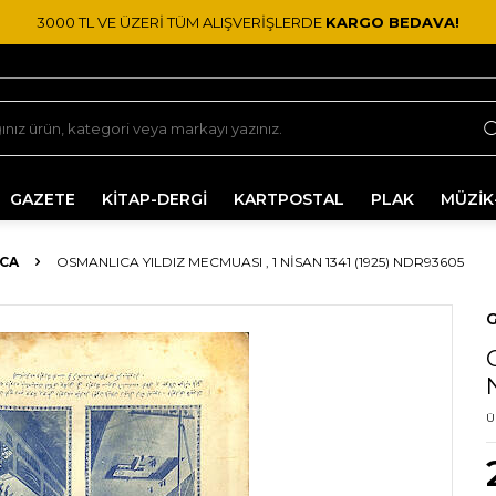
3000 TL VE ÜZERİ TÜM ALIŞVERİŞLERDE
KARGO BEDAVA!
GAZETE
KİTAP-DERGİ
KARTPOSTAL
PLAK
MÜZİK
CA
OSMANLICA YILDIZ MECMUASI , 1 NISAN 1341 (1925) NDR93605
G
Ü