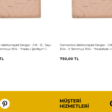
ebîlürreşâd Dergisi - Cilt : 12 , Sayı:
Osmanlıca Sebîlürreşâd Dergisi - Cilt :
emmuz 1914 - "Hadis-i Şerifeyn" /
304 - 9 Temmuz 1914 - "Müdafaât-ı 
banzâde Ahmed Naim OSM161
OSM160
TL
750,00
TL
MÜŞTERI
HIZMETLERI