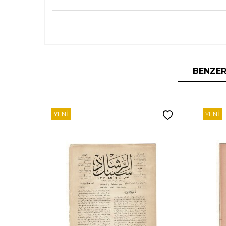
BENZER
YENI
YENI