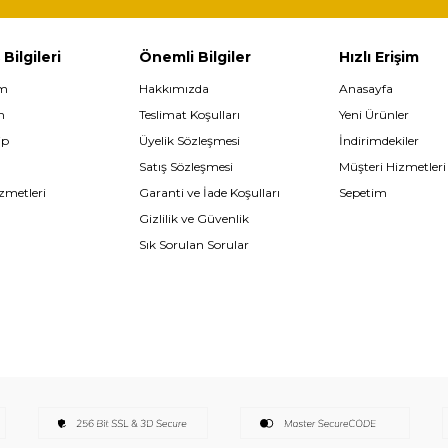
 Bilgileri
Önemli Bilgiler
Hızlı Erişim
im
Hakkımızda
Anasayfa
m
Teslimat Koşulları
Yeni Ürünler
ip
Üyelik Sözleşmesi
İndirimdekiler
Satış Sözleşmesi
Müşteri Hizmetleri
zmetleri
Garanti ve İade Koşulları
Sepetim
Gizlilik ve Güvenlik
Sık Sorulan Sorular