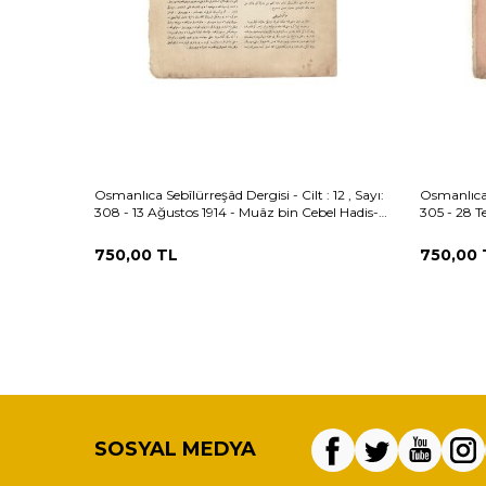
Osmanlıca Sebîlürreşâd Dergisi - Cilt : 12 , Sayı:
Osmanlıca S
308 - 13 Ağustos 1914 - Muâz bin Cebel Hadis-i
305 - 28 T
Şerifi ve Meali OSM162
Meal: Ba
750,00
TL
750,00
SOSYAL MEDYA