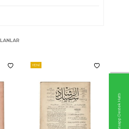
ILANLAR
YENI
YENI
Whatsapp Destek Hattı