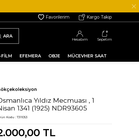
Favorilerim
Kargo Takip
0
ARA
Hesabım
Sepetim
-FİLM
EFEMERA
OBJE
MÜCEVHER SAAT
ökçekoleksiyon
Osmanlıca Yıldız Mecmuası , 1
Nisan 1341 (1925) NDR93605
rün Kodu :
T311053
2.000,00
TL