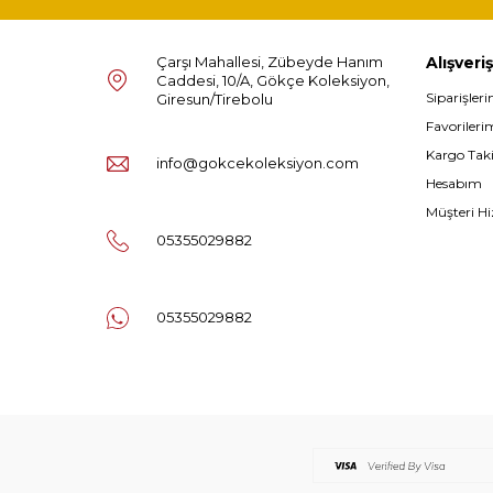
Çarşı Mahallesi, Zübeyde Hanım
Alışveriş
Caddesi, 10/A, Gökçe Koleksiyon,
Siparişler
Giresun/Tirebolu
Favorileri
Kargo Tak
info@gokcekoleksiyon.com
Hesabım
Müşteri Hi
05355029882
05355029882