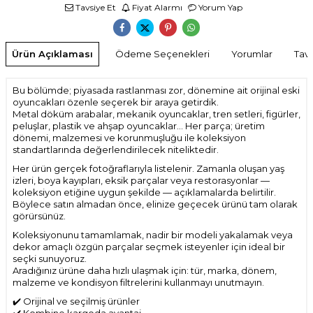
Tavsiye Et
Fiyat Alarmı
Yorum Yap
Ürün Açıklaması
Ödeme Seçenekleri
Yorumlar
Tavs
Bu bölümde; piyasada rastlanması zor, dönemine ait orijinal eski
oyuncakları özenle seçerek bir araya getirdik.
Metal döküm arabalar, mekanik oyuncaklar, tren setleri, figürler,
peluşlar, plastik ve ahşap oyuncaklar… Her parça; üretim
dönemi, malzemesi ve korunmuşluğu ile koleksiyon
standartlarında değerlendirilecek niteliktedir.
Her ürün gerçek fotoğraflarıyla listelenir. Zamanla oluşan yaş
izleri, boya kayıpları, eksik parçalar veya restorasyonlar —
koleksiyon etiğine uygun şekilde — açıklamalarda belirtilir.
Böylece satın almadan önce, elinize geçecek ürünü tam olarak
görürsünüz.
Koleksiyonunu tamamlamak, nadir bir modeli yakalamak veya
dekor amaçlı özgün parçalar seçmek isteyenler için ideal bir
seçki sunuyoruz.
Aradığınız ürüne daha hızlı ulaşmak için: tür, marka, dönem,
malzeme ve kondisyon filtrelerini kullanmayı unutmayın.
✔️ Orijinal ve seçilmiş ürünler