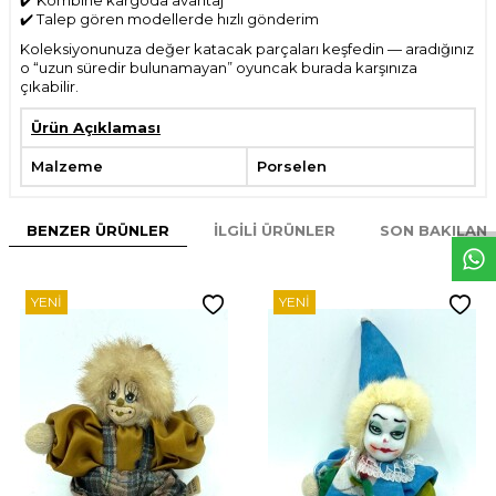
✔️ Kombine kargoda avantaj
✔️ Talep gören modellerde hızlı gönderim
Koleksiyonunuza değer katacak parçaları keşfedin — aradığınız
o “uzun süredir bulunamayan” oyuncak burada karşınıza
çıkabilir.
Ürün Açıklaması
Malzeme
Porselen
W
h
t
s
p
p
D
e
s
e
H
a
t
t
BENZER ÜRÜNLER
İLGILI ÜRÜNLER
SON BAKILAN
YENI
YENI