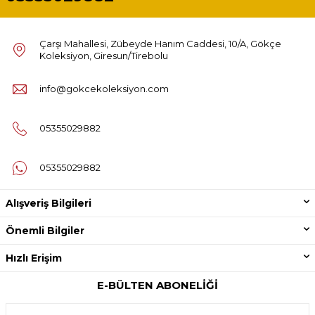
Çarşı Mahallesi, Zübeyde Hanım Caddesi, 10/A, Gökçe
Koleksiyon, Giresun/Tirebolu
info@gokcekoleksiyon.com
05355029882
05355029882
Alışveriş Bilgileri
Önemli Bilgiler
Hızlı Erişim
E-BÜLTEN ABONELIĞI