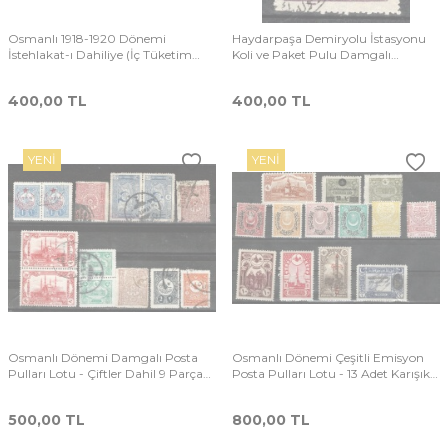
Osmanlı 1918-1920 Dönemi
Haydarpaşa Demiryolu İstasyonu
İstehlakat-ı Dahiliye (İç Tüketim
Koli ve Paket Pulu Damgalı
Vergisi) 10 Para İkili Bitişik (Perse)
PPT2761
Pulu PPT2762
400,00
TL
400,00
TL
YENI
YENI
Osmanlı Dönemi Damgalı Posta
Osmanlı Dönemi Çeşitli Emisyon
Pulları Lotu - Çiftler Dahil 9 Parça
Posta Pulları Lotu - 13 Adet Karışık
PPT2709
Damgasız PPT2708
500,00
TL
800,00
TL