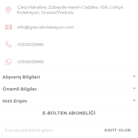
Çarşı Mahallesi, Zübeyde Hanım Caddesi, 10/A, Gökçe
Koleksiyon, Giresun/Tirebolu
info@gokcekoleksiyon.com
05355029882
05355029882
Alışveriş Bilgileri
Önemli Bilgiler
Hızlı Erişim
E-BÜLTEN ABONELIĞI
KAYIT OLUN