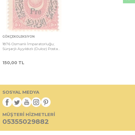
GÖKÇEKOLEKSIYON
1876 Osmanlı İmparatorluğu;
Sürşarjlı Ayyıldızlı (Duloz) Posta
Pulu; 1 1/4 - 50 Para PPT1421
150,00
TL
SOSYAL MEDYA
MÜŞTERI HIZMETLERI
05355029882