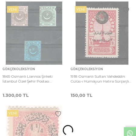
YENI
YENI
GÖKÇEKOLEKSIYON
GÖKÇEKOLEKSIYON
1865 Osmanlı Liannos Şirketi
1918 Osmanlı Sultan Vahdeddin
İstanbul Özel Şehir Postası
Cülûs-ı Hümâyun Hatıra Sürşarjlı
Damgasız 3'lü Pul Serisi PPT2705
Posta Pulu (Çil) PPT2669
1.300,00
TL
150,00
TL
W
h
t
s
p
p
D
e
s
e
H
a
t
t
YENI