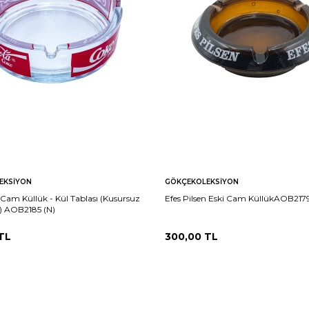
EKSIYON
GÖKÇEKOLEKSIYON
Cam Küllük - Kül Tablası (Kusursuz
Efes Pilsen Eski Cam KüllükAOB2179
) AOB2185 (N)
TL
300,00
TL