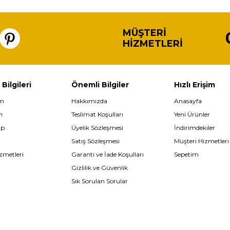
MÜŞTERI
HIZMETLERI
 Bilgileri
Önemli Bilgiler
Hızlı Erişim
im
Hakkımızda
Anasayfa
m
Teslimat Koşulları
Yeni Ürünler
ip
Üyelik Sözleşmesi
İndirimdekiler
Satış Sözleşmesi
Müşteri Hizmetleri
zmetleri
Garanti ve İade Koşulları
Sepetim
Gizlilik ve Güvenlik
Sık Sorulan Sorular