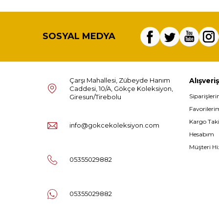
SOSYAL MEDYA
Çarşı Mahallesi, Zübeyde Hanım
Alışveriş
Caddesi, 10/A, Gökçe Koleksiyon,
Siparişler
Giresun/Tirebolu
Favorileri
Kargo Tak
info@gokcekoleksiyon.com
Hesabım
Müşteri Hi
05355029882
05355029882