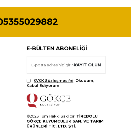
05355029882
E-BÜLTEN ABONELIĞI
KAYIT OLUN
KVKK Sözleşmesi'ni
, Okudum,
Kabul Ediyorum.
©2023 Tüm Hakkı Saklıdır.
TİREBOLU
GÖKÇE KUYUMCULUK SAN. VE TARIM
ÜRÜNLERİ TİC. LTD. ŞTİ.