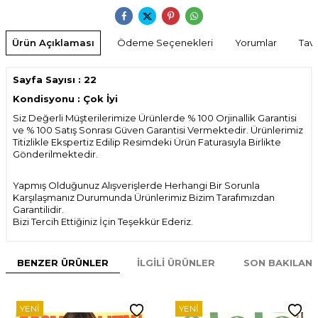
Ürün Açıklaması
Ödeme Seçenekleri
Yorumlar
Tavs
Sayfa Sayısı : 22
Kondisyonu : Çok İyi
Siz Değerli Müşterilerimize Ürünlerde % 100 Orjinallik Garantisi
ve % 100 Satış Sonrası Güven Garantisi Vermektedir. Ürünlerimiz
Titizlikle Ekspertiz Edilip Resimdeki Ürün Faturasıyla Birlikte
Gönderilmektedir.
Yapmış Olduğunuz Alışverişlerde Herhangi Bir Sorunla
Karşılaşmanız Durumunda Ürünlerimiz Bizim Tarafımızdan
Garantilidir.
Bizi Tercih Ettiğiniz İçin Teşekkür Ederiz.
BENZER ÜRÜNLER
İLGILI ÜRÜNLER
SON BAKILAN
YENI
YENI