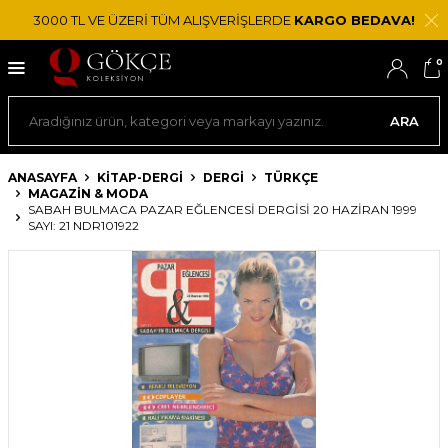
3000 TL VE ÜZERİ TÜM ALIŞVERİŞLERDE
KARGO BEDAVA!
0
ARA
ANASAYFA
KİTAP-DERGİ
DERGI
TÜRKÇE
MAGAZIN & MODA
SABAH BULMACA PAZAR EĞLENCESI DERGISI 20 HAZIRAN 1999
SAYI: 21 NDR101922