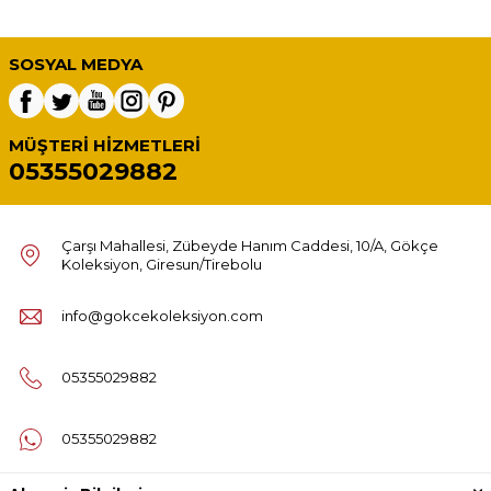
SOSYAL MEDYA
MÜŞTERI HIZMETLERI
05355029882
Çarşı Mahallesi, Zübeyde Hanım Caddesi, 10/A, Gökçe
Koleksiyon, Giresun/Tirebolu
info@gokcekoleksiyon.com
05355029882
05355029882