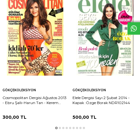
W
h
t
s
p
p
D
e
s
e
H
a
t
t
GÖKÇEKOLEKSIYON
GÖKÇEKOLEKSIYON
Cosmopolitan Dergisi Ağustos 2013
Elele Dergisi Sayı:2 Şubat 2014 -
- Ebru Şallı-Harun Tan - Kerem
Kapak :Özge Borak NDR102144
Bursin Röportaj NDR102146
300,00
TL
500,00
TL