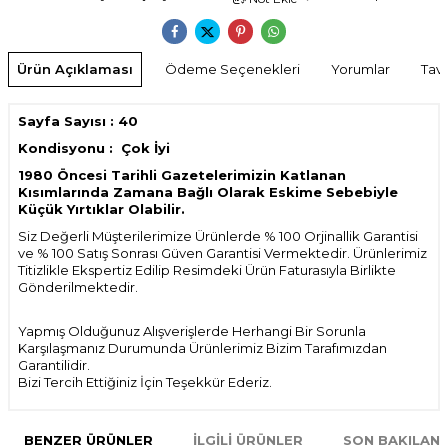
Ürün Açıklaması
Ödeme Seçenekleri
Yorumlar
Tavs
Sayfa Sayısı : 40
Kondisyonu : Çok İyi
1980 Öncesi Tarihli Gazetelerimizin Katlanan
Kısımlarında Zamana Bağlı Olarak Eskime Sebebiyle
Küçük Yırtıklar Olabilir.
Siz Değerli Müşterilerimize Ürünlerde % 100 Orjinallik Garantisi
ve % 100 Satış Sonrası Güven Garantisi Vermektedir. Ürünlerimiz
Titizlikle Ekspertiz Edilip Resimdeki Ürün Faturasıyla Birlikte
Gönderilmektedir.
Yapmış Olduğunuz Alışverişlerde Herhangi Bir Sorunla
Karşılaşmanız Durumunda Ürünlerimiz Bizim Tarafımızdan
Garantilidir.
Bizi Tercih Ettiğiniz İçin Teşekkür Ederiz.
BENZER ÜRÜNLER
İLGILI ÜRÜNLER
SON BAKILAN