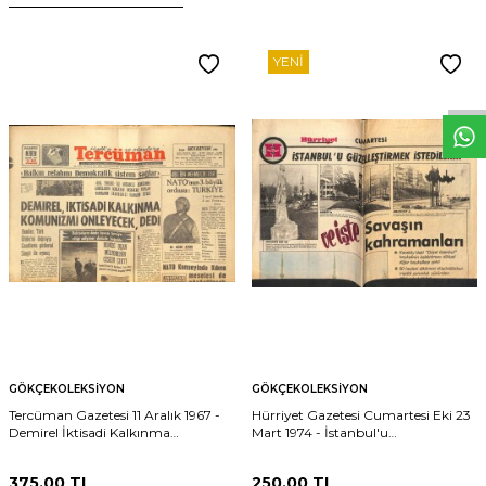
W
h
t
s
p
p
D
e
s
e
H
a
t
t
YENI
GÖKÇEKOLEKSIYON
GÖKÇEKOLEKSIYON
Tercüman Gazetesi 11 Aralık 1967 -
Hürriyet Gazetesi Cumartesi Eki 23
Demirel İktisadi Kalkınma
Mart 1974 - İstanbul'u
Komünizmi Önleyecektir Dedi -
Güzelleştirmek İstediler... GZ160919
NATO'nun 3 Büyük Ordusu:
375,00
TL
250,00
TL
Türkiye GZ141460