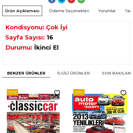
Ürün Açıklaması
Ödeme Seçenekleri
Yorumlar
Tavs
Kondisyonu: Çok İyi
Sayfa Sayısı:
16
Durumu:
İkinci El
BENZER ÜRÜNLER
İLGILI ÜRÜNLER
SON BAKILAN
YENI
YENI
W
h
t
s
p
p
D
e
s
e
H
a
t
t