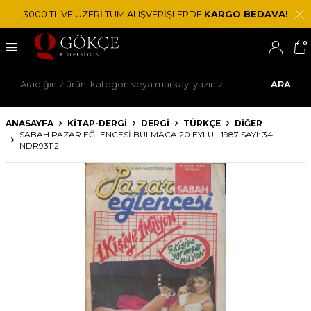
3000 TL VE ÜZERİ TÜM ALIŞVERİŞLERDE
KARGO BEDAVA!
0
ARA
ANASAYFA
KİTAP-DERGİ
DERGI
TÜRKÇE
DIĞER
SABAH PAZAR EĞLENCESI BULMACA 20 EYLÜL 1987 SAYI: 34
NDR93112