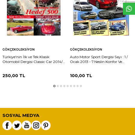
GÖKÇEKOLEKSIYON
GÖKÇEKOLEKSIYON
Türkiye'nin İlk ve Tek Klasik
Auto Motor Sport Dergisi Sayı : 1 /
Otomobil Dergisi Classic Car 2014/2
Ocak 2013 - 7.Neslin Konfor Ve
- Bir Koleksiyoner Doğuyor :
Ekonomi Reçetesi VW Golf 1.6 TDI
Emirhan Sabancı - Keskinoğlu
DSG NDR102133
250,00
TL
100,00
TL
Müzesi Hedef 500 NDR102147
SOSYAL MEDYA