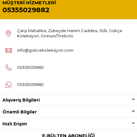
MÜŞTERI HIZMETLERI
05355029882
Çarşı Mahallesi, Zübeyde Hanım Caddesi, 10/A, Gökçe
Koleksiyon, Giresun/Tirebolu
info@gokcekoleksiyon.com
05355029882
05355029882
Alışveriş Bilgileri
Önemli Bilgiler
Hızlı Erişim
E-BÜLTEN ABONELIĞI