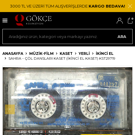
3000 TL VE ÜZERİ TÜM ALIŞVERİŞLERDE
KARGO BEDAVA!
0
ARA
ANASAYFA
MÜZİK-FİLM
KASET
YERLI
İKINCI EL
SAHRA - ÇÖL DANSLARI KASET (İKINCI EL KASET) KST29719