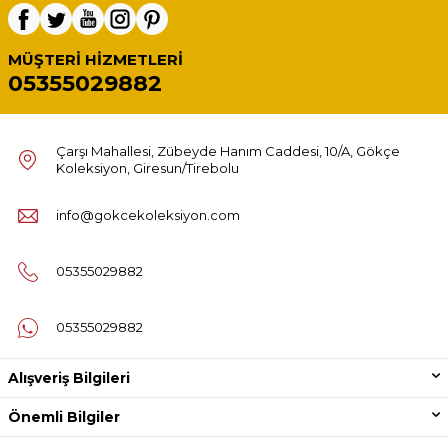
MÜŞTERI HIZMETLERI
05355029882
Çarşı Mahallesi, Zübeyde Hanım Caddesi, 10/A, Gökçe
Koleksiyon, Giresun/Tirebolu
info@gokcekoleksiyon.com
05355029882
05355029882
Alışveriş Bilgileri
Önemli Bilgiler