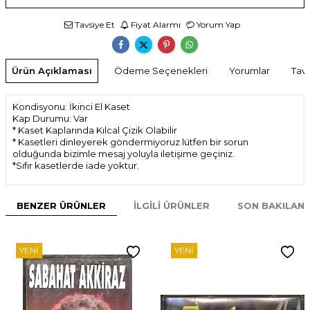
Tavsiye Et
Fiyat Alarmı
Yorum Yap
Ürün Açıklaması
Ödeme Seçenekleri
Yorumlar
Tavs
Kondisyonu: İkinci El Kaset
Kap Durumu: Var
* Kaset Kaplarında Kılcal Çizik Olabilir
* Kasetleri dinleyerek göndermiyoruz lütfen bir sorun
olduğunda bizimle mesaj yoluyla iletişime geçiniz.
*Sıfır kasetlerde iade yoktur.
BENZER ÜRÜNLER
İLGILI ÜRÜNLER
SON BAKILAN
YENI
YENI