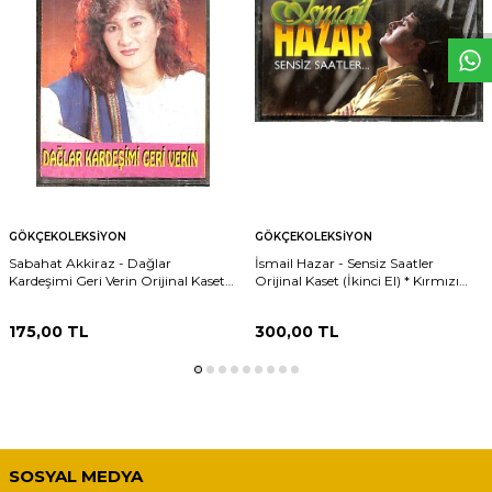
W
h
t
s
p
p
D
e
s
e
H
a
t
t
GÖKÇEKOLEKSIYON
GÖKÇEKOLEKSIYON
Sabahat Akkiraz - Dağlar
İsmail Hazar - Sensiz Saatler
Kardeşimi Geri Verin Orijinal Kaset
Orijinal Kaset (İkinci El) * Kırmızı
(İkinci El) KST31160
Bandrol * KST31159
175,00
TL
300,00
TL
SOSYAL MEDYA