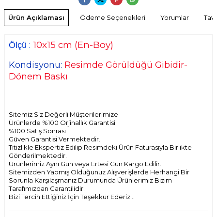
Ürün Açıklaması
Ödeme Seçenekleri
Yorumlar
Tavs
10
x15 cm
(En-Boy)
:
Ölçü
Kondisyonu:
Resimde Görüldüğü Gibidir-
Dönem Baskı
Sitemiz Siz Değerli Müşterilerimize
Ürünlerde %100 Orjinallık Garantisi.
%100 Satış Sonrası
Güven Garantisi Vermektedir.
Titizlikle Ekspertiz Edilip Resimdeki Ürün Faturasıyla Birlikte
Gönderilmektedir.
Ürünlerimiz Aynı Gün veya Ertesi Gün Kargo Edilir.
Sitemizden Yapmış Olduğunuz Alışverişlerde Herhangi Bir
Sorunla Karşılaşmanız Durumunda Ürünlerimiz Bizim
Tarafımızdan Garantilidir.
Bizi Tercih Ettiğiniz İçin Teşekkür Ederiz...