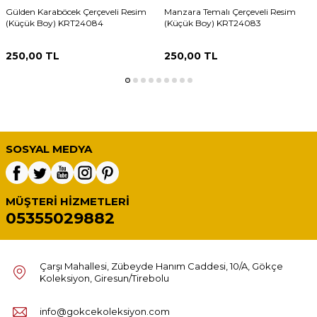
Gülden Karaböcek Çerçeveli Resim
Manzara Temalı Çerçeveli Resim
(Küçük Boy) KRT24084
(Küçük Boy) KRT24083
250,00
TL
250,00
TL
SOSYAL MEDYA
MÜŞTERI HIZMETLERI
05355029882
Çarşı Mahallesi, Zübeyde Hanım Caddesi, 10/A, Gökçe
Koleksiyon, Giresun/Tirebolu
info@gokcekoleksiyon.com