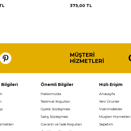
TL
375,00
TL
MÜŞTERI
HIZMETLERI
 Bilgileri
Önemli Bilgiler
Hızlı Erişim
im
Hakkımızda
Anasayfa
m
Teslimat Koşulları
Yeni Ürünler
ip
Üyelik Sözleşmesi
İndirimdekiler
Satış Sözleşmesi
Müşteri Hizmetleri
zmetleri
Garanti ve İade Koşulları
Sepetim