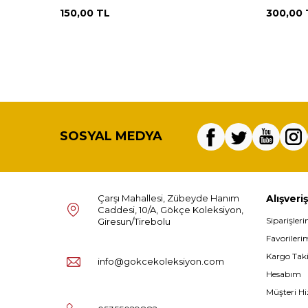
150,00
TL
300,00
SOSYAL MEDYA
Çarşı Mahallesi, Zübeyde Hanım
Alışveriş
Caddesi, 10/A, Gökçe Koleksiyon,
Siparişler
Giresun/Tirebolu
Favorileri
Kargo Tak
info@gokcekoleksiyon.com
Hesabım
Müşteri Hi