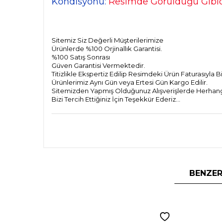
Kondisyonu:
Resimde Görüldüğü Gibidi
Sitemiz Siz Değerli Müşterilerimize
Ürünlerde %100 Orjinallık Garantisi.
%100 Satış Sonrası
Güven Garantisi Vermektedir.
Titizlikle Ekspertiz Edilip Resimdeki Ürün Faturasıyla 
Ürünlerimiz Aynı Gün veya Ertesi Gün Kargo Edilir.
Sitemizden Yapmış Olduğunuz Alışverişlerde Herhangi 
Bizi Tercih Ettiğiniz İçin Teşekkür Ederiz...
BENZER