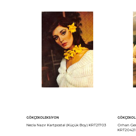
GÖKÇEKOLEKSIYON
GÖKÇEKOL
Necla Nazır Kartpostal (Küçük Boy) KRT21703
Orhan Gen
KRT20421