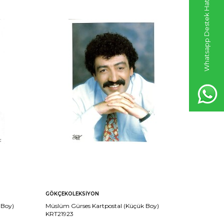
Whatsapp Destek Hattı
GÖKÇEKOLEKSIYON
GÖKÇEKO
 Boy)
Müslüm Gürses Kartpostal (Küçük Boy)
Müslüm Gü
KRT21923
KRT21922