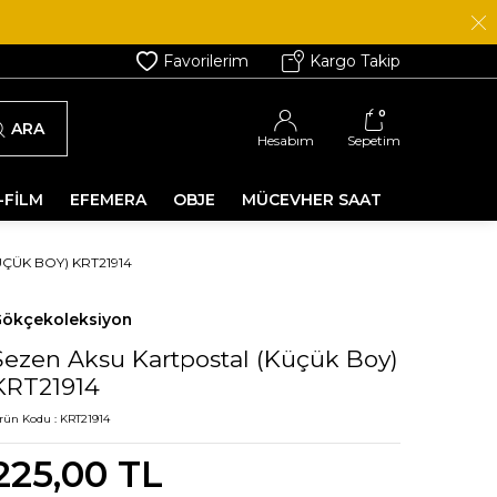
Favorilerim
Kargo Takip
0
ARA
Hesabım
Sepetim
-FİLM
EFEMERA
OBJE
MÜCEVHER SAAT
ÇÜK BOY) KRT21914
ökçekoleksiyon
Sezen Aksu Kartpostal (Küçük Boy)
KRT21914
rün Kodu :
KRT21914
225,00
TL