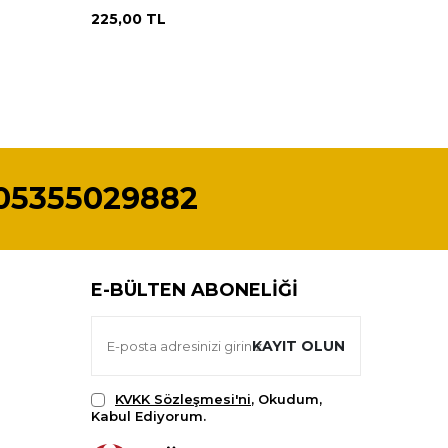
225,00
TL
225,00
05355029882
E-BÜLTEN ABONELIĞI
KAYIT OLUN
KVKK Sözleşmesi'ni
, Okudum,
Kabul Ediyorum.