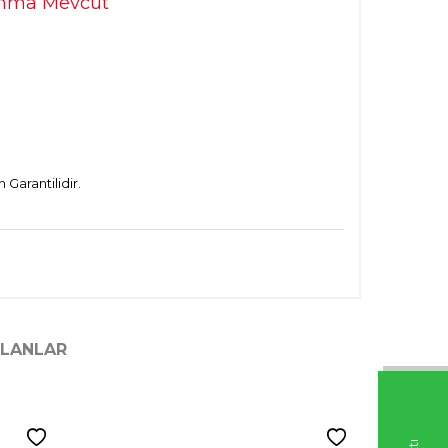
ranma Mevcut
Garantilidir.
ILANLAR