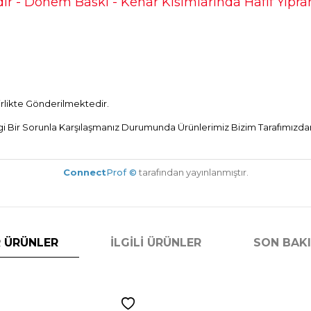
r - Dönem Baskı - Kenar Kısımlarında Hafif Yıp
Birlikte Gönderilmektedir.
Bir Sorunla Karşılaşmanız Durumunda Ürünlerimiz Bizim Tarafımızdan 
Connect
Prof ©
tarafından yayınlanmıştır.
 ÜRÜNLER
İLGILI ÜRÜNLER
SON BAK