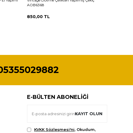
– El Yapımı
Vintage Dövme Çelikten Yapılmış Çekiç
Vintage D
AOB6368
Menşeyli
850,00
TL
1.750,0
05355029882
E-BÜLTEN ABONELIĞI
KAYIT OLUN
KVKK Sözleşmesi'ni
, Okudum,