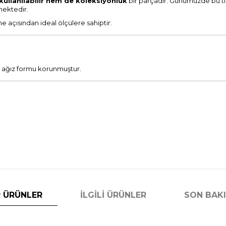
kullanılabilir hem de koleksiyonluk
bir parçadır. Günümüzde bu tip 
mektedir.
 açısından ideal ölçülere sahiptir.
ci ağız formu korunmuştur.
 ÜRÜNLER
İLGILI ÜRÜNLER
SON BAK