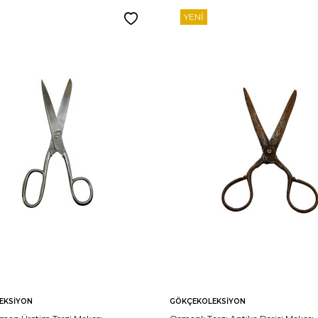
YENI
EKSIYON
GÖKÇEKOLEKSIYON