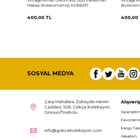
Vintage Alman Üretim Küt Uçlu Pansuman
Vintage A
Makası (Kullanılmamış) AOB6337
(Kullanıl
400,00
TL
400,00
SOSYAL MEDYA
Çarşı Mahallesi, Zübeyde Hanım
Alışveriş
Caddesi, 10/A, Gökçe Koleksiyon,
Siparişler
Giresun/Tirebolu
Favorileri
Kargo Tak
info@gokcekoleksiyon.com
Hesabım