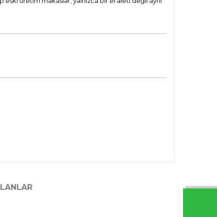
eski üretim makaslar, yalnızca bir el aleti değil aynı
ILANLAR