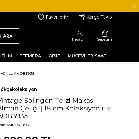
Favorilerim
Kargo Takip
0
ARA
Hesabım
Sepetim
-FİLM
EFEMERA
OBJE
MÜCEVHER SAAT
SIYONLUK AOB3935
ökçekoleksiyon
Vintage Solingen Terzi Makası –
Alman Çeliği | 18 cm Koleksiyonluk
AOB3935
rün Kodu :
AOB3935