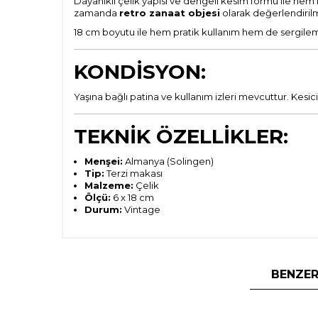
Dayanıklı çelik yapısı ve dengeli kesim formu ile hem
zamanda
retro zanaat objesi
olarak değerlendiril
18 cm boyutu ile hem pratik kullanım hem de sergileme
KONDİSYON:
Yaşına bağlı patina ve kullanım izleri mevcuttur. Kesi
TEKNİK ÖZELLİKLER:
Menşei:
Almanya (Solingen)
Tip:
Terzi makası
Malzeme:
Çelik
Ölçü:
6 x 18 cm
Durum:
Vintage
BENZER