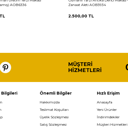
lman Üretim Terzi Makası
Osmanlı Tarzı Antika Derici Makası 
mamış) AOB6336
Zanaat Aleti AOB3934
TL
2.500,00
TL
MÜŞTERI
HIZMETLERI
 Bilgileri
Önemli Bilgiler
Hızlı Erişim
im
Hakkımızda
Anasayfa
m
Teslimat Koşulları
Yeni Ürünler
ip
Üyelik Sözleşmesi
İndirimdekiler
Satış Sözleşmesi
Müşteri Hizmetleri