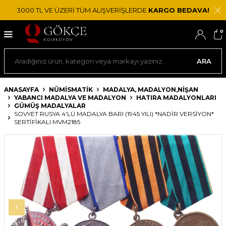
3000 TL VE ÜZERİ TÜM ALIŞVERİŞLERDE
KARGO BEDAVA!
0
ARA
ANASAYFA
NÜMİSMATİK
MADALYA, MADALYON,NIŞAN
YABANCI MADALYA VE MADALYON
HATIRA MADALYONLARI
GÜMÜŞ MADALYALAR
SOVYET RUSYA 4'LÜ MADALYA BARI (1945 YILI) *NADİR VERSİYON*
SERTİFİKALI MVM2185