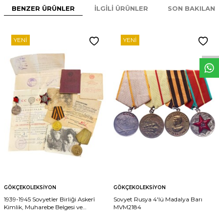
BENZER ÜRÜNLER
İLGILI ÜRÜNLER
SON BAKILAN
W
h
t
s
p
p
D
e
s
e
H
a
t
t
YENI
YENI
GÖKÇEKOLEKSIYON
GÖKÇEKOLEKSIYON
1939-1945 Sovyetler Birliği Askerî
Sovyet Rusya 4'lü Madalya Barı
Kimlik, Muharebe Belgesi ve
MVM2184
Madalyaları Eksiksiz Tarihî