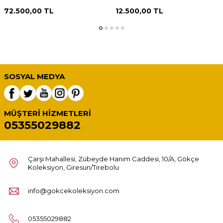
Koleksiyon Lotu MVM2186
72.500,00
TL
12.500,00
TL
SOSYAL MEDYA
MÜŞTERI HIZMETLERI
05355029882
Çarşı Mahallesi, Zübeyde Hanım Caddesi, 10/A, Gökçe
Koleksiyon, Giresun/Tirebolu
info@gokcekoleksiyon.com
05355029882