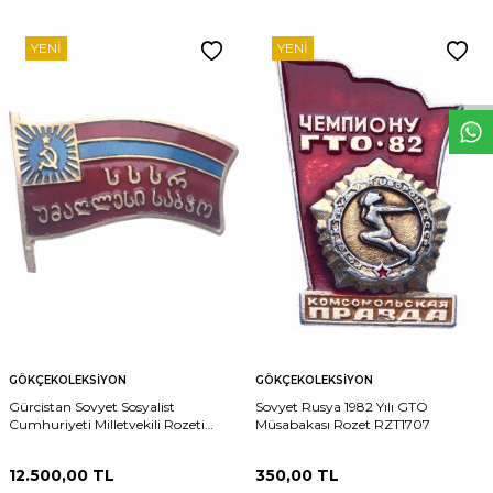
W
h
t
s
p
p
D
e
s
e
H
a
t
t
YENI
YENI
GÖKÇEKOLEKSIYON
GÖKÇEKOLEKSIYON
Gürcistan Sovyet Sosyalist
Sovyet Rusya 1982 Yılı GTO
Cumhuriyeti Milletvekili Rozeti
Müsabakası Rozet RZT1707
MVM2163 #1302
12.500,00
TL
350,00
TL