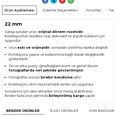
Ürün Açıklaması
Ödeme Seçenekleri
Yorumlar
Tavs
22 mm
Satışa sunulan ürün,
orijinal dönem rozetidir
.
Koleksiyonluk nitelikte olup dekoratif ve arşivlik kullanım için
uygundur.
Ürün
eski ve orijinaldir
, sonradan üretilmiş replika değildir.
Kondisyonu yaşına ve kullanımına bağlı olarak değişkenlik
gösterebilir.
Ön ve arka yüzey, iğne/bağlantı kısmı ve genel durum
fotoğraflarda net şekilde gösterilmiştir
.
Fotoğraflar ürünün
birebir kendisine
aittir.
Koleksiyon, vitrin veya tematik seriler için uygundur.
Sorularınız için satın almadan önce mesaj atabilirsiniz.
Birden fazla ürün alımında
birleştirilmiş kargo
yapılır.
BENZER ÜRÜNLER
İLGILI ÜRÜNLER
SON BAKILAN