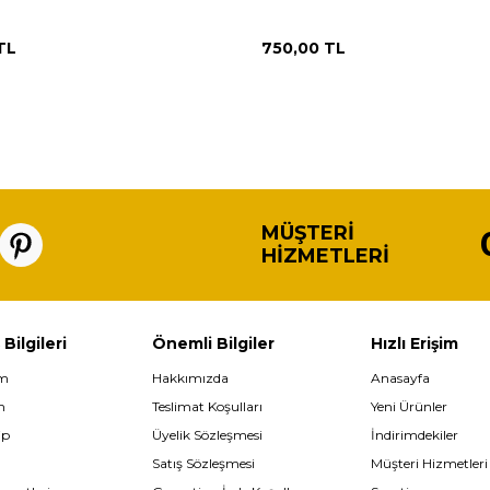
TL
750,00
TL
MÜŞTERI
HIZMETLERI
 Bilgileri
Önemli Bilgiler
Hızlı Erişim
im
Hakkımızda
Anasayfa
m
Teslimat Koşulları
Yeni Ürünler
ip
Üyelik Sözleşmesi
İndirimdekiler
Satış Sözleşmesi
Müşteri Hizmetleri