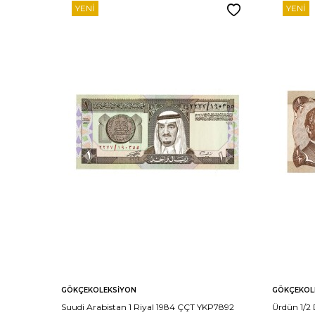
YENI
YENI
GÖKÇEKOLEKSIYON
GÖKÇEKOL
Suudi Arabistan 1 Riyal 1984 ÇÇT YKP7892
Ürdün 1/2 