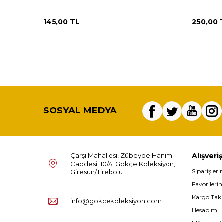
145,00
TL
250,00
SOSYAL MEDYA
Çarşı Mahallesi, Zübeyde Hanım
Alışveriş
Caddesi, 10/A, Gökçe Koleksiyon,
Siparişler
Giresun/Tirebolu
Favorileri
Kargo Tak
info@gokcekoleksiyon.com
Hesabım