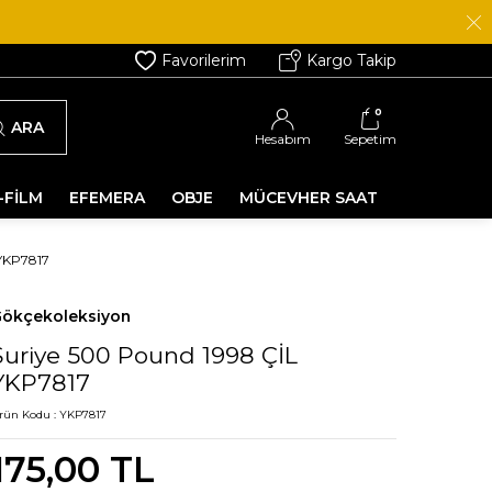
Favorilerim
Kargo Takip
0
ARA
Hesabım
Sepetim
-FİLM
EFEMERA
OBJE
MÜCEVHER SAAT
YKP7817
ökçekoleksiyon
Suriye 500 Pound 1998 ÇİL
YKP7817
rün Kodu :
YKP7817
175,00
TL