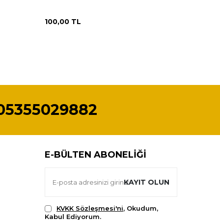
100,00
TL
675,00
05355029882
E-BÜLTEN ABONELIĞI
KAYIT OLUN
KVKK Sözleşmesi'ni
, Okudum,
Kabul Ediyorum.