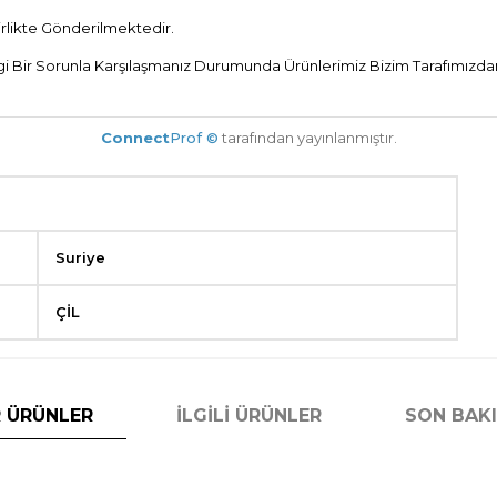
Birlikte Gönderilmektedir.
Bir Sorunla Karşılaşmanız Durumunda Ürünlerimiz Bizim Tarafımızdan 
Connect
Prof ©
tarafından yayınlanmıştır.
Suriye
ÇİL
 ÜRÜNLER
İLGILI ÜRÜNLER
SON BAK