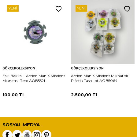
YENI
YENI
GÖKÇEKOLEKSIYON
GÖKÇEKOLEKSIYON
Eski Bakkal - Action Man X Missions
Action Man X Missions Mıknatıslı
Mıknatıslı Taso AOB5521
Plâstik Taso Lot AOB5064
100,00
TL
2.500,00
TL
SOSYAL MEDYA