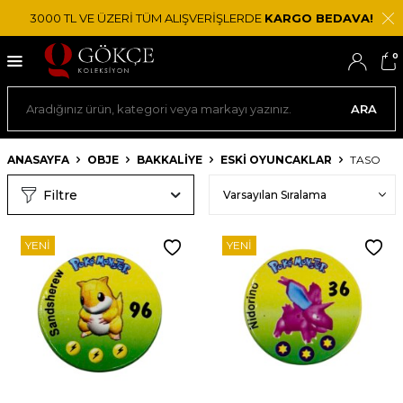
3000 TL VE ÜZERİ TÜM ALIŞVERİŞLERDE
KARGO BEDAVA!
0
ARA
ANASAYFA
OBJE
BAKKALIYE
ESKI OYUNCAKLAR
TASO
Filtre
YENI
YENI