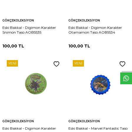
GÖKÇEKOLEKSIYON
GÖKÇEKOLEKSIYON
Eski Bakkal - Digimon Karakter
Eski Bakkal - Digimon Karakter
Snimon Taso AOB5535
Otamamon Taso AOB5534
100,00
TL
100,00
TL
W
h
t
s
p
p
D
e
s
e
H
a
t
t
YENI
YENI
GÖKÇEKOLEKSIYON
GÖKÇEKOLEKSIYON
Eski Bakkal - Digimon Karakter
Eski Bakkal - Marvel Fantastic Taso