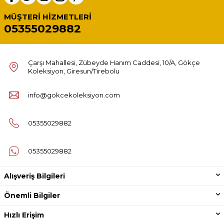
MÜŞTERI HIZMETLERI
05355029882
Çarşı Mahallesi, Zübeyde Hanım Caddesi, 10/A, Gökçe
Koleksiyon, Giresun/Tirebolu
info@gokcekoleksiyon.com
05355029882
05355029882
Alışveriş Bilgileri
Önemli Bilgiler
Hızlı Erişim