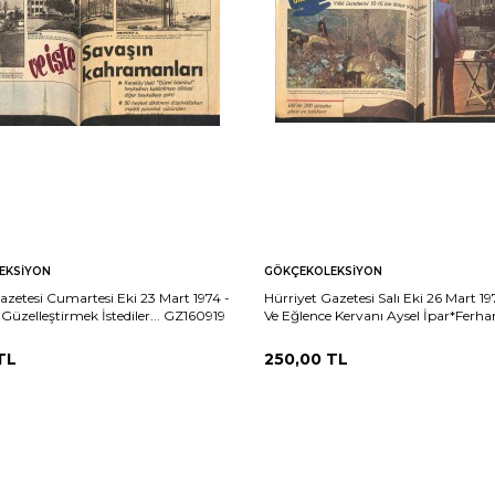
EKSIYON
GÖKÇEKOLEKSIYON
azetesi Cumartesi Eki 23 Mart 1974 -
Hürriyet Gazetesi Salı Eki 26 Mart 19
 Güzelleştirmek İstediler... GZ160919
Ve Eğlence Kervanı Aysel İpar*Ferha
Evgin*Nalân Koray GZ160918
TL
250,00
TL