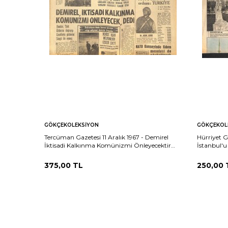
GÖKÇEKOLEKSIYON
GÖKÇEKOL
Tercüman Gazetesi 11 Aralık 1967 - Demirel
Hürriyet G
İktisadi Kalkınma Komünizmi Önleyecektir
İstanbul'u
Dedi - NATO'nun 3 Büyük Ordusu: Türkiye
GZ141460
375,00
TL
250,00