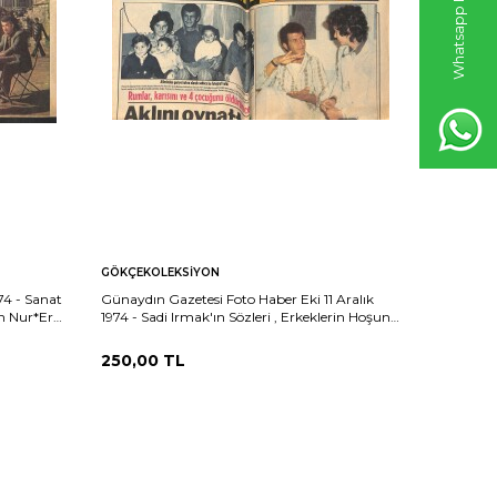
GÖKÇEKOLEKSIYON
GÖKÇEKO
74 - Sanat
Günaydın Gazetesi Foto Haber Eki 11 Aralık
Yeni İsta
n Nur*Erol
1974 - Sadi Irmak'ın Sözleri , Erkeklerin Hoşuna
Gülsüm K
Gitti , Kadınları Kızdırdı ! GZ160917
Ediliyor -
GZ160916
250,00
TL
400,00