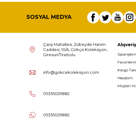
SOSYAL MEDYA
Çarşı Mahallesi, Zübeyde Hanım
Alışveriş
Caddesi, 10/A, Gökçe Koleksiyon,
Siparişler
Giresun/Tirebolu
Favorileri
Kargo Tak
info@gokcekoleksiyon.com
Hesabım
Müşteri Hi
05355029882
05355029882