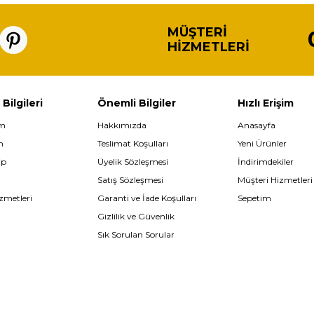
MÜŞTERI
HIZMETLERI
 Bilgileri
Önemli Bilgiler
Hızlı Erişim
im
Hakkımızda
Anasayfa
m
Teslimat Koşulları
Yeni Ürünler
ip
Üyelik Sözleşmesi
İndirimdekiler
Satış Sözleşmesi
Müşteri Hizmetleri
zmetleri
Garanti ve İade Koşulları
Sepetim
Gizlilik ve Güvenlik
Sık Sorulan Sorular