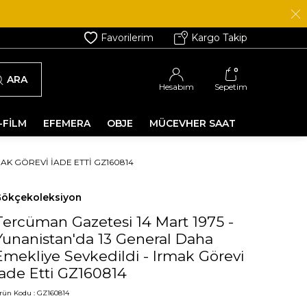
Favorilerim
Kargo Takip
0
ARA
Hesabım
Sepetim
-FİLM
EFEMERA
OBJE
MÜCEVHER SAAT
AK GÖREVI İADE ETTI GZ160814
ökçekoleksiyon
Tercüman Gazetesi 14 Mart 1975 -
Yunanistan'da 13 General Daha
Emekliye Sevkedildi - Irmak Görevi
İade Etti GZ160814
rün Kodu :
GZ160814