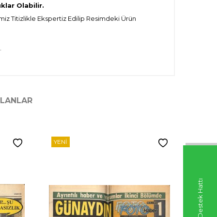
lar Olabilir.
iz Titizlikle Ekspertiz Edilip Resimdeki Ürün
.
ILANLAR
YENI
YENI
Whatsapp Destek Hattı