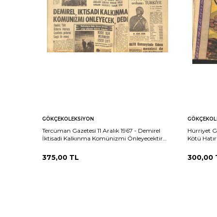
GÖKÇEKOLEKSIYON
GÖKÇEKOL
Tercüman Gazetesi 11 Aralık 1967 - Demirel
Hürriyet G
İktisadi Kalkınma Komünizmi Önleyecektir
Kötü Hatır
Dedi - NATO'nun 3 Büyük Ordusu: Türkiye
John Way
GZ141460
375,00
TL
300,00