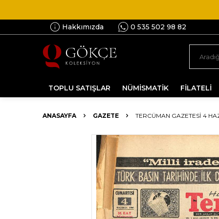
Hakkımızda
0 535 502 98 82
TOPLU SATIŞLAR
NÜMİSMATİK
FİLATELİ
ANASAYFA
GAZETE
TERCÜMAN GAZETESI 4 HAZIR