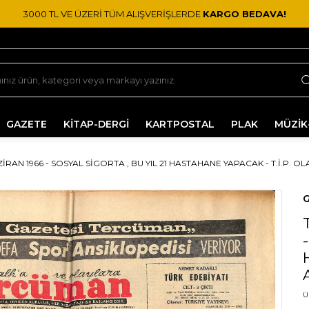
3000 TL VE ÜZERİ TÜM ALIŞVERİŞLERDE
KARGO BEDAVA!
GAZETE
KİTAP-DERGİ
KARTPOSTAL
PLAK
MÜZİK
AN 1966 - SOSYAL SIGORTA , BU YIL 21 HASTAHANE YAPACAK - T.İ.P. OLA
G
Ü