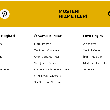
MÜŞTERI
HIZMETLERI
 Bilgileri
Önemli Bilgiler
Hızlı Erişim
im
Hakkımızda
Anasayfa
m
Teslimat Koşulları
Yeni Ürünler
ip
Üyelik Sözleşmesi
İndirimdekiler
Satış Sözleşmesi
Müşteri Hizmetleri
zmetleri
Garanti ve İade Koşulları
Sepetim
Gizlilik ve Güvenlik
Sık Sorulan Sorular