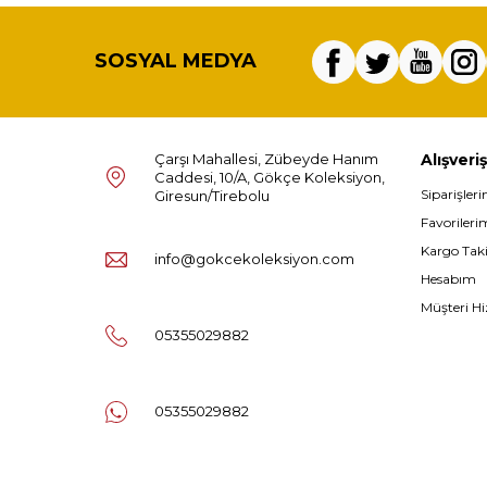
SOSYAL MEDYA
Çarşı Mahallesi, Zübeyde Hanım
Alışveriş
Caddesi, 10/A, Gökçe Koleksiyon,
Siparişler
Giresun/Tirebolu
Favorileri
Kargo Tak
info@gokcekoleksiyon.com
Hesabım
Müşteri Hi
05355029882
05355029882