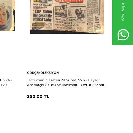
GÖKÇEKOLEKSIYON
GÖKÇEKO
t 1976 -
Tercüman Gazetesi 29 Şubat 1976 - Bayar :
Ulus Gazet
ü 29
Ambargo Üzücü Ve Vahimdir - Öztürk Kendisi
Cumhuriye
Hakkında Soruşturma İstedi GZ160910
Kimsenin
350,00
TL
400,00