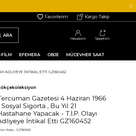
Favorilerim
Kargo Takip
0
ARA
Hesabım
Sepetim
-FİLM
EFEMERA
OBJE
MÜCEVHER SAAT
YI ADLIYEYE İNTIKAL ETTI GZ160452
ökçekoleksiyon
Tercüman Gazetesi 4 Haziran 1966
- Sosyal Sigorta , Bu Yıl 21
Hastahane Yapacak - T.İ.P. Olayı
Adliyeye İntikal Etti GZ160452
rün Kodu :
GZ160452