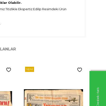
lar Olabilir.
iz Titizlikle Ekspertiz Edilip Resimdeki Ürün
.
ILANLAR
YENI
YENI
Whatsapp Destek Hattı