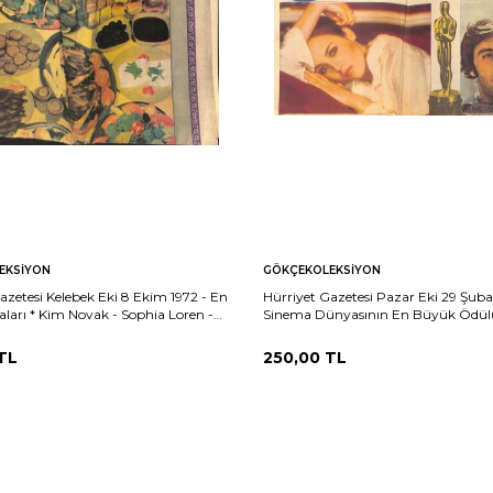
EKSIYON
GÖKÇEKOLEKSIYON
azetesi Kelebek Eki 8 Ekim 1972 - En
Hürriyet Gazetesi Pazar Eki 29 Şuba
aları * Kim Novak - Sophia Loren -
Sinema Dünyasının En Büyük Ödül
ne GZ160912
Mart'ta Sahibini Bulacak GZ160911
TL
250,00
TL