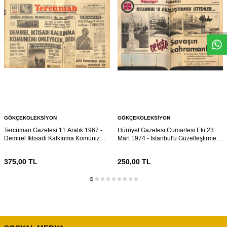
W
h
s
a
p
p
D
e
s
e
H
a
t
t
GÖKÇEKOLEKSIYON
GÖKÇEKOLEKSIYON
Tercüman Gazetesi 11 Aralık 1967 -
Hürriyet Gazetesi Cumartesi Eki 23
Demirel İktisadi Kalkınma Komünizmi
Mart 1974 - İstanbul'u Güzelleştirmek
Önleyecektir Dedi - NATO'nun 3
İstediler... GZ160919
Büyük Ordusu: Türkiye GZ141460
375,00
TL
250,00
TL