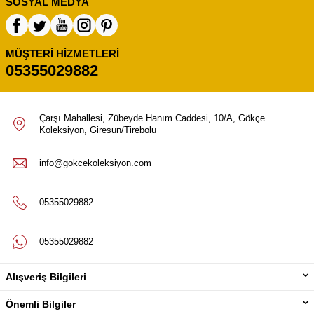
SOSYAL MEDYA
MÜŞTERI HIZMETLERI
05355029882
Çarşı Mahallesi, Zübeyde Hanım Caddesi, 10/A, Gökçe
Koleksiyon, Giresun/Tirebolu
info@gokcekoleksiyon.com
05355029882
05355029882
Alışveriş Bilgileri
Önemli Bilgiler