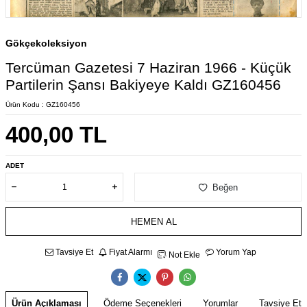
Gökçekoleksiyon
Tercüman Gazetesi 7 Haziran 1966 - Küçük
Partilerin Şansı Bakiyeye Kaldı GZ160456
Ürün Kodu :
GZ160456
400,00
TL
ADET
Beğen
HEMEN AL
Tavsiye Et
Fiyat Alarmı
Yorum Yap
Not Ekle
Ürün Açıklaması
Ödeme Seçenekleri
Yorumlar
Tavsiye Et