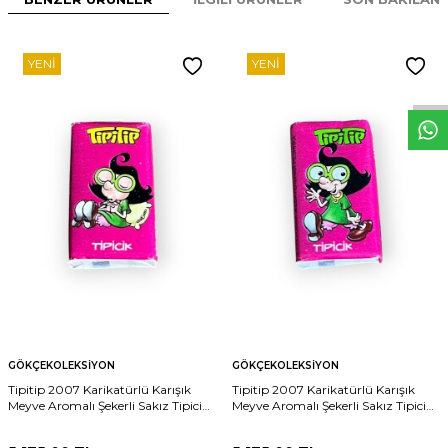
W
h
t
s
p
p
D
e
s
e
H
a
t
t
YENI
YENI
GÖKÇEKOLEKSIYON
GÖKÇEKOLEKSIYON
Tipitip 2007 Karikatürlü Karışık
Tipitip 2007 Karikatürlü Karışık
Meyve Aromalı Şekerli Sakız Tipicik (
Meyve Aromalı Şekerli Sakız Tipicik (
Pembe -Arka Yeşil Yazı)# SKZ2448
Pembe -Arka Sarı Yazı)# SKZ2447