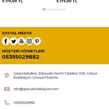
5.175,00
TL
5.175,00
TL
SOSYAL MEDYA
MÜŞTERI HIZMETLERI
05355029882
Çarşı Mahallesi, Zübeyde Hanım Caddesi, 10/A, Gökçe
Koleksiyon, Giresun/Tirebolu
info@gokcekoleksiyon.com
05355029882