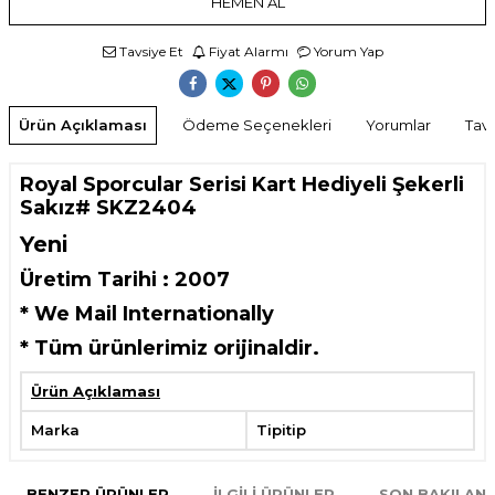
HEMEN AL
Tavsiye Et
Fiyat Alarmı
Yorum Yap
Ürün Açıklaması
Ödeme Seçenekleri
Yorumlar
Tavs
Royal Sporcular Serisi Kart Hediyeli Şekerli
Sakız# SKZ2404
Yeni
Üretim Tarihi : 2007
* We Mail Internationally
*
Tüm ürünlerimiz orijinaldir.
Ürün Açıklaması
Marka
Tipitip
BENZER ÜRÜNLER
İLGILI ÜRÜNLER
SON BAKILAN