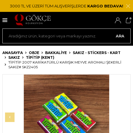
3000 TL VE ÜZERİ TÜM ALIŞVERİŞLERDE
KARGO BEDAVA!
0
ARA
ANASAYFA
OBJE
BAKKALIYE
SAKIZ - STICKERS - KART
SAKIZ
TIPITIP (KENT)
TIPITIP 2007 KARIKATÜRLÜ KARIŞIK MEYVE AROMALI ŞEKERLI
SAKIZ# SKZ2405