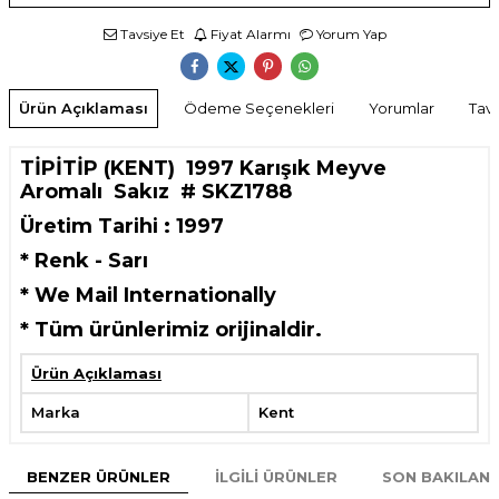
Tavsiye Et
Fiyat Alarmı
Yorum Yap
Ürün Açıklaması
Ödeme Seçenekleri
Yorumlar
Tavs
TİPİTİP (KENT) 1997 Karışık Meyve
Aromalı Sakız # SKZ1788
Üretim Tarihi : 1997
* Renk - Sarı
* We Mail Internationally
*
Tüm ürünlerimiz orijinaldir.
Ürün Açıklaması
Marka
Kent
BENZER ÜRÜNLER
İLGILI ÜRÜNLER
SON BAKILAN