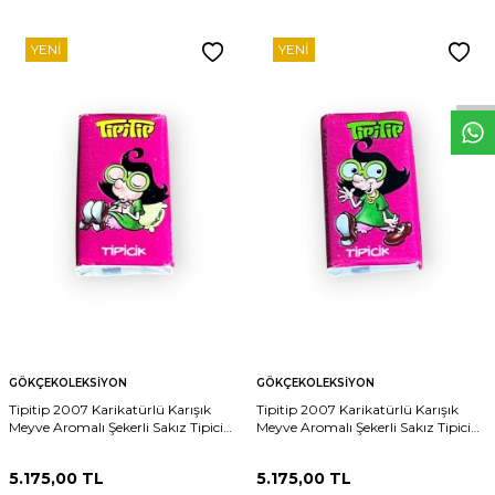
W
h
t
s
p
p
D
e
s
e
H
a
t
t
YENI
YENI
GÖKÇEKOLEKSIYON
GÖKÇEKOLEKSIYON
Tipitip 2007 Karikatürlü Karışık
Tipitip 2007 Karikatürlü Karışık
Meyve Aromalı Şekerli Sakız Tipicik (
Meyve Aromalı Şekerli Sakız Tipicik (
Pembe -Arka Yeşil Yazı)# SKZ2448
Pembe -Arka Sarı Yazı)# SKZ2447
5.175,00
TL
5.175,00
TL