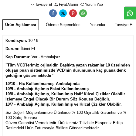
Tavsiye Et
Fiyat Alarmı
Yorum Yap
Ürün Açıklaması
Ödeme Seçenekleri
Yorumlar
Tavsiye Et
Kondisyon:
10 / 9
Durum:
İkinci El
Kap Durumu:
Var
- Ambalajsız
"Tüm VCD'lerimiz orjinaldir. Başlıkta yazan rakamlar 10 üzerinden
oluşan puan sistemimizde VCD'nin durumunun kaç puana denk
geldiğini göstermektedir"
10/10 - Hiç Kullanılmamış, Ambalajında
10/9 - Ambalajı Açılmış Fakat Kullanılmamış
10/8 - Ambalajı Açılmış, Kullanılmış Hafif Kılcal Çizikler Olabilir
İzlemeye Engel Olacak Bir Durum Söz Konusu Değildir.
10/7 - Ambalajı Açılmış, Kullanılmış ve Kılcal Çizikler Olabilir.
Siz Değerli Müşterilerimize Ürünlerde % 100 Orjinallik Garantisi ve %
100 Satış Sonrası
Güven Garantisi Vermektedir. Ürünlerimiz Titizlikle Ekspertiz Edilip
Resimdeki Ürün Faturasıyla Birlikte Gönderilmektedir.