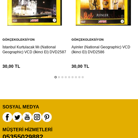
GÖKÇEKOLEKSIYON
GÖKÇEKOLEKSIYON
İstanbul Kurtulacak Mı (National
Ayinler (National Geographic) VCD
Geographic) VCD (İkinci El) DVD2587
(İkinci El) DVD2586
30,00
TL
30,00
TL
SOSYAL MEDYA
MÜŞTERI HIZMETLERI
05355029882