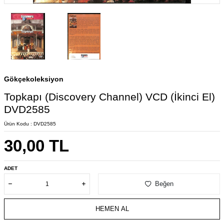
Gökçekoleksiyon
Topkapı (Discovery Channel) VCD (İkinci El)
DVD2585
Ürün Kodu :
DVD2585
30,00
TL
ADET
Beğen
HEMEN AL
W
h
s
a
p
p
D
e
s
e
H
a
t
t