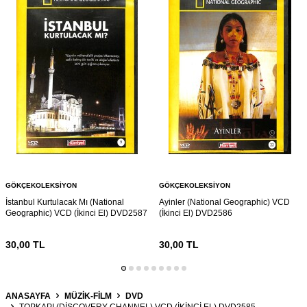
GÖKÇEKOLEKSIYON
GÖKÇEKOLEKSIYON
İstanbul Kurtulacak Mı (National
Ayinler (National Geographic) VCD
Geographic) VCD (İkinci El) DVD2587
(İkinci El) DVD2586
30,00
TL
30,00
TL
ANASAYFA
MÜZİK-FİLM
DVD
TOPKAPI (DISCOVERY CHANNEL) VCD (İKINCI EL) DVD2585