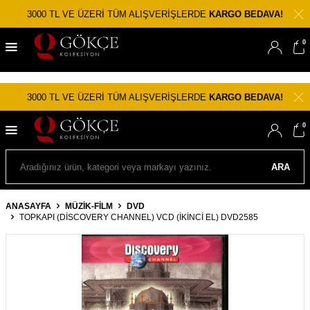
3000 TL VE ÜZERİ TÜM ALIŞVERİŞLERDE
KARGO BEDAVA!
0
3000 TL VE ÜZERİ TÜM ALIŞVERİŞLERDE
KARGO BEDAVA!
0
ARA
ANASAYFA
MÜZİK-FİLM
DVD
TOPKAPI (DISCOVERY CHANNEL) VCD (İKINCI EL) DVD2585