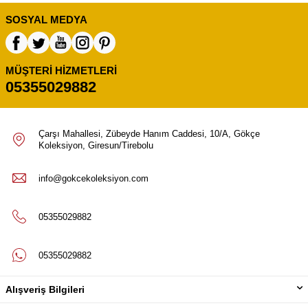
SOSYAL MEDYA
MÜŞTERI HIZMETLERI
05355029882
Çarşı Mahallesi, Zübeyde Hanım Caddesi, 10/A, Gökçe
Koleksiyon, Giresun/Tirebolu
info@gokcekoleksiyon.com
05355029882
05355029882
Alışveriş Bilgileri