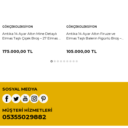
GÖKÇEKOLEKSIYON
GÖKÇEKOLEKSIYON
Antika 14 Ayar Altın Mine Detaylı
Antika 14 Ayar Altın Firuze ve
Elmas Taşlı Çiçek Broş – 27 Elmas –
Elmas Taşlı Balerin Figürlü Broş –
7.65 Gr #23.32
9.93 Gr #14
175.000,00
TL
105.000,00
TL
SOSYAL MEDYA
MÜŞTERI HIZMETLERI
05355029882