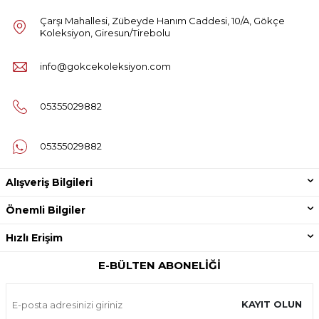
Çarşı Mahallesi, Zübeyde Hanım Caddesi, 10/A, Gökçe
Koleksiyon, Giresun/Tirebolu
info@gokcekoleksiyon.com
05355029882
05355029882
Alışveriş Bilgileri
Önemli Bilgiler
Hızlı Erişim
E-BÜLTEN ABONELIĞI
KAYIT OLUN