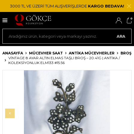
3000 TL VE ÜZERİ TÜM ALIŞVERİŞLERDE
KARGO BEDAVA!
0
ARA
ANASAYFA
MÜCEVHER SAAT
ANTIKA MÜCEVHERLER
BROŞ
VINTAGE 8 AYAR ALTIN ELMAS TAŞLI BROŞ – 20.41G | ANTIKA /
KOLEKSIYONLUK ELM133 #15.56