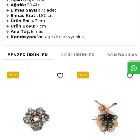
🔹
Ağırlık:
20.41 g
🔹
Elmas Sayısı:
73 adet
🔹
Elmas Kratı:
1.80 crt
🔹
Ürün Eni:
4.3 cm
🔹
Ürün Boyu:
7 cm
🔹
Ana Taş:
Elmas
🔹
Kondisyon:
Vintage / koleksiyonluk
W
h
t
s
p
p
D
e
s
e
H
a
t
t
BENZER ÜRÜNLER
İLGILI ÜRÜNLER
SON BAKILAN
YENI
YENI