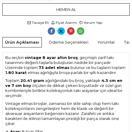
HEMEN AL
Tavsiye Et
Fiyat Alarmı
Yorum Yap
Ürün Açıklaması
Ödeme Seçenekleri
Yorumlar
Tavs
Bu seçkin
vintage 8 ayar altın broş
, geçmişin zarif takı
tasarımını değerli taşlarla buluşturan nadide bir parçadır.
Üzerinde toplam
73 adet elmas
bulunur ve bu taşların toplam
1.80 karat
elmas ağırlığıyla broşa parlak bir ışıltı kazandırır.
Toplam
20.41 gram
ağırlığındaki bu broş, yaklaşık
4.3 cm en
ve 7 cm boy
ölçüleri ile dikkat çeken boyuttadır ve özel gün
kombinleriyle birlikte koleksiyonluk takı arayanlar için ideal bir
seçimdir.
Vintage elmas broşlar, zamansız bir stile sahip olup hem takı
koleksiyonlarını zenginleştirir hem de klasik ve değerli bir
aksesuar arayanların beğenisini kazanır. Zarafeti ve antika
karakteri ile stilinizi tamamlayan prestijli bir parça olarak öne
çıkar.
🔹
Ayar:
8 Ayar Altın