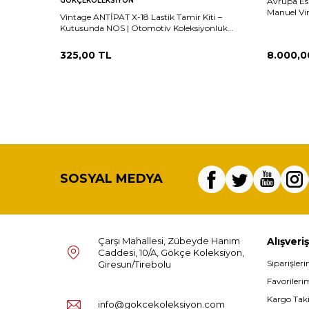
GÖKÇEKOLEKSIYON
Avrupa Es
Manuel Vi
Vintage ANTİPAT X-18 Lastik Tamir Kiti –
AOB4143 
Kutusunda NOS | Otomotiv Koleksiyonluk
AOB3044
325,00
TL
8.000,0
SOSYAL MEDYA
Çarşı Mahallesi, Zübeyde Hanım
Alışveriş
Caddesi, 10/A, Gökçe Koleksiyon,
Siparişler
Giresun/Tirebolu
Favorileri
Kargo Tak
info@gokcekoleksiyon.com