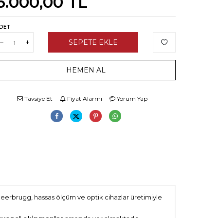
6.000,00
TL
DET
SEPETE EKLE
HEMEN AL
Tavsiye Et
Fiyat Alarmı
Yorum Yap
ld Heerbrugg, hassas ölçüm ve optik cihazlar üretimiyle