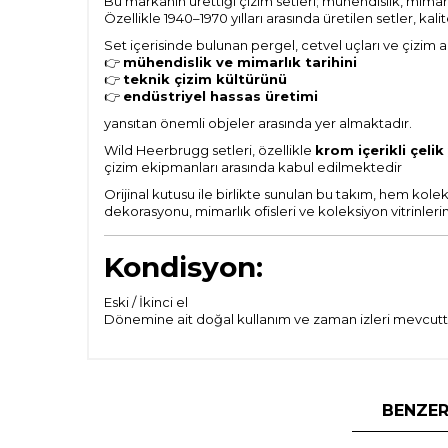
Bu markanın ürettiği çizim setleri; mühendislik, mimarl
Özellikle 1940–1970 yılları arasında üretilen setler, k
Set içerisinde bulunan pergel, cetvel uçları ve çizim ap
👉
mühendislik ve mimarlık tarihini
👉
teknik çizim kültürünü
👉
endüstriyel hassas üretimi
yansıtan önemli objeler arasında yer almaktadır.
Wild Heerbrugg setleri, özellikle
krom içerikli çeli
çizim ekipmanları arasında kabul edilmektedir
Orijinal kutusu ile birlikte sunulan bu takım, hem ko
dekorasyonu, mimarlık ofisleri ve koleksiyon vitrinler
Kondisyon:
Eski / İkinci el
Dönemine ait doğal kullanım ve zaman izleri mevcuttur
BENZER