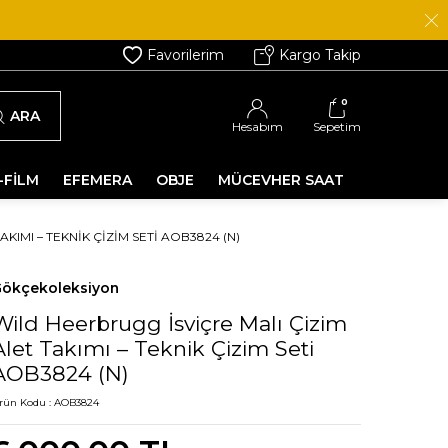
Favorilerim
Kargo Takip
0
ARA
Hesabım
Sepetim
-FİLM
EFEMERA
OBJE
MÜCEVHER SAAT
KIMI – TEKNIK ÇIZIM SETI AOB3824 (N)
ökçekoleksiyon
Wild Heerbrugg İsviçre Malı Çizim
Alet Takımı – Teknik Çizim Seti
AOB3824 (N)
rün Kodu :
AOB3824