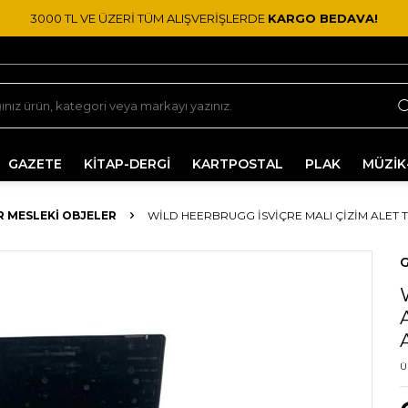
3000 TL VE ÜZERİ TÜM ALIŞVERİŞLERDE
KARGO BEDAVA!
GAZETE
KİTAP-DERGİ
KARTPOSTAL
PLAK
MÜZİK
R MESLEKI OBJELER
WILD HEERBRUGG İSVIÇRE MALI ÇIZIM ALET TA
G
Ü