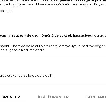
ık ve teknik çizim alanlarında kullanılan
yüksek hassasiyetli profe
aliteli çelik işçiligi ve dayanıklı yapılarıyla günümüzde koleksiyon dün
aratları;
k yapıları sayesinde uzun ömürlü ve yüksek hassasiyetli
olarak ü
leksiyonluk hem de dekoratif olarak sergilemeye uygun, nadir ve değerl
inde sıkça tercih edilmektedir
. Detaylar görsellerde görülebilir.
 ÜRÜNLER
İLGILI ÜRÜNLER
SON BAK