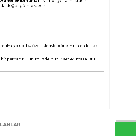
syonel ekipmanlar
arasında yer almaktadır.
yasında değer görmektedir
retilmiş olup, bu özellikleriyle döneminin en kaliteli
i bir parçadır. Günümüzde bu tür setler; masaüstü
ILANLAR