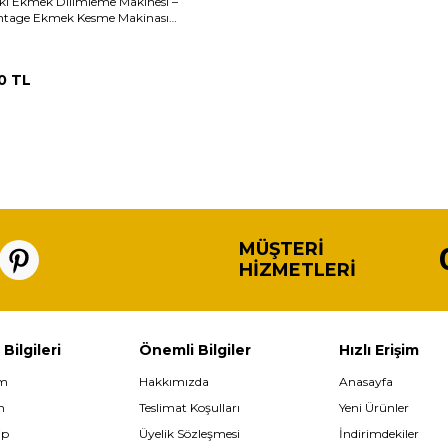
ki Ekmek Dilimleme Makinesi –
ntage Ekmek Kesme Makinası
(N)
0
TL
MÜŞTERI
HIZMETLERI
 Bilgileri
Önemli Bilgiler
Hızlı Erişim
im
Hakkımızda
Anasayfa
m
Teslimat Koşulları
Yeni Ürünler
ip
Üyelik Sözleşmesi
İndirimdekiler