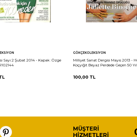
EKSIYON
GÖKÇEKOLEKSIYON
isi Sayı:2 Şubat 2014 - Kapak :Özge
Milliyet Sanat Dergisi Mayıs 2013 - 
R102144
Koçyiğit Beyaz Perdede Geçen 50 Yılı
NDR102143
TL
100,00
TL
MÜŞTERI
HIZMETLERI