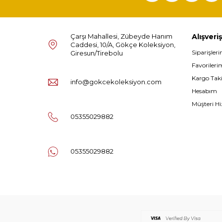
Çarşı Mahallesi, Zübeyde Hanım
Alışveriş
Caddesi, 10/A, Gökçe Koleksiyon,
Siparişler
Giresun/Tirebolu
Favorileri
Kargo Tak
info@gokcekoleksiyon.com
Hesabım
Müşteri Hi
05355029882
05355029882