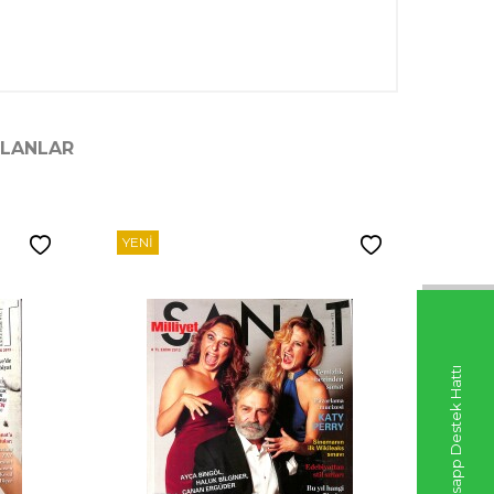
ILANLAR
YENI
YENI
Whatsapp Destek Hattı