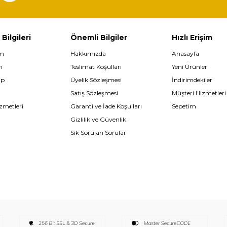
 Bilgileri
Önemli Bilgiler
Hızlı Erişim
im
Hakkımızda
Anasayfa
m
Teslimat Koşulları
Yeni Ürünler
ip
Üyelik Sözleşmesi
İndirimdekiler
Satış Sözleşmesi
Müşteri Hizmetleri
zmetleri
Garanti ve İade Koşulları
Sepetim
Gizlilik ve Güvenlik
Sık Sorulan Sorular