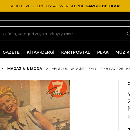
3000 TL VE ÜZERİ TÜM ALIŞVERİŞLERDE
KARGO BEDAVA!
GAZETE
KİTAP-DERGİ
KARTPOSTAL
PLAK
MÜZİK
MAGAZIN & MODA
YEDIGÜN DERGISI 11 EYLÜL 1948 SAYI : 26 
G
Ü