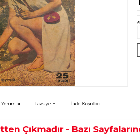
A
Yorumlar
Tavsiye Et
İade Koşulları
ltten Çıkmadır - Bazı Sayfaları