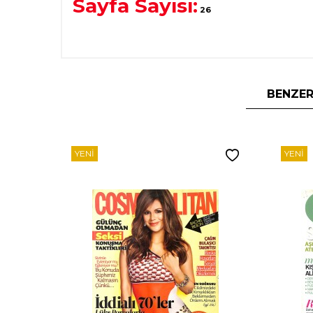
Sayfa Sayısı:
26
BENZER
YENI
YENI