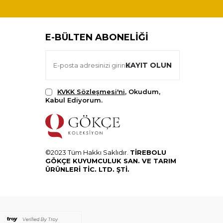
E-BÜLTEN ABONELIĞI
KAYIT OLUN
KVKK Sözleşmesi'ni
, Okudum,
Kabul Ediyorum.
©2023 Tüm Hakkı Saklıdır.
TİREBOLU
GÖKÇE KUYUMCULUK SAN. VE TARIM
ÜRÜNLERİ TİC. LTD. ŞTİ.