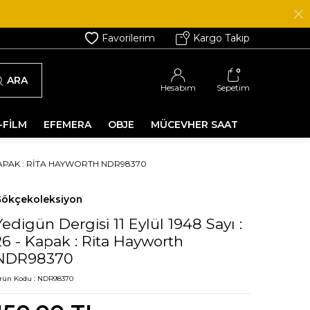
Favorilerim
Kargo Takip
0
ARA
Hesabım
Sepetim
-FİLM
EFEMERA
OBJE
MÜCEVHER SAAT
- KAPAK : RITA HAYWORTH NDR98370
ökçekoleksiyon
Yedigün Dergisi 11 Eylül 1948 Sayı :
26 - Kapak : Rita Hayworth
NDR98370
rün Kodu :
NDR98370