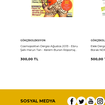
GÖKÇEKOLEKSIYON
GÖKÇEKOL
Cosmopolitan Dergisi Ağustos 2013 - Ebru
Elele Derg
Şallı-Harun Tan - Kerem Bursin Röportaj
Borak ND
NDR102146
300,00
TL
500,00
SOSYAL MEDYA