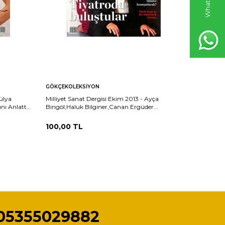
GÖKÇEKOLEKSIYON
GÖKÇEKO
Hülya
Milliyet Sanat Dergisi Ekim 2013 - Ayça
Milliyet 
nı Anlattı
Bingöl,Haluk Bilginer,Canan Ergüder
İle 20.Yı
Tiyatroda Buluştular NDR102142
100,00
TL
100,00
05355029882