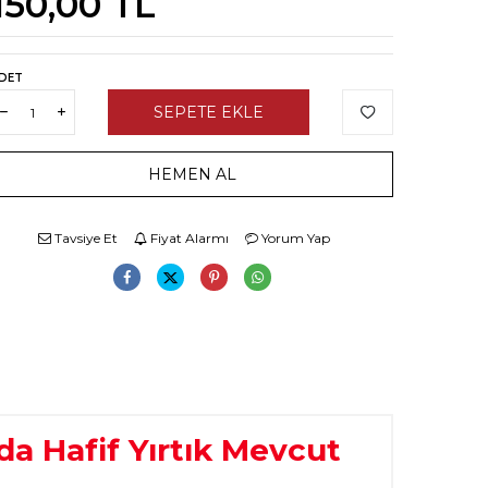
150,00
TL
DET
SEPETE EKLE
HEMEN AL
Tavsiye Et
Fiyat Alarmı
Yorum Yap
nda Hafif Yırtık Mevcut