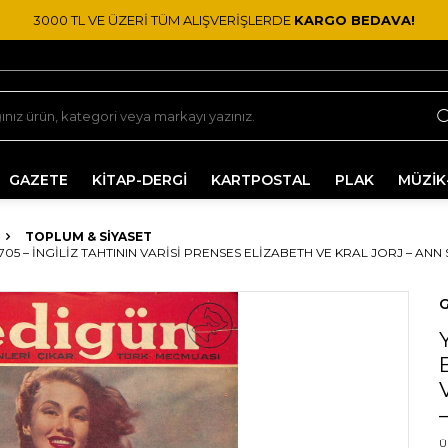
3000 TL VE ÜZERİ TÜM ALIŞVERİŞLERDE
KARGO BEDAVA!
GAZETE
KİTAP-DERGİ
KARTPOSTAL
PLAK
MÜZİK
TOPLUM & SIYASET
05 – İNGILIZ TAHTININ VARISI PRENSES ELIZABETH VE KRAL JORJ – AN
G
Ü