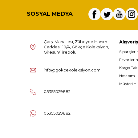
SOSYAL MEDYA
Çarşı Mahallesi, Zübeyde Hanım
Alışveriş
Caddesi, 10/A, Gökçe Koleksiyon,
Siparişler
Giresun/Tirebolu
Favorileri
Kargo Tak
info@gokcekoleksiyon.com
Hesabım
Müşteri Hi
05355029882
05355029882