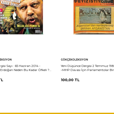
EKSIYON
GÖKÇEKOLEKSIYON
isi Sayı : 65 Haziran 2014 -
Yeni Düşünce Dergisi 2 Temmuz 1982
Erdoğan Neden Bu Kadar Öfkeli ?
–MHP Davası İçin Parlamentolar Birl
4
Avukat Yolluyor – Filistinlilerin Dra
ÜYD Davası Başladı NDR101913
TL
100,00
TL