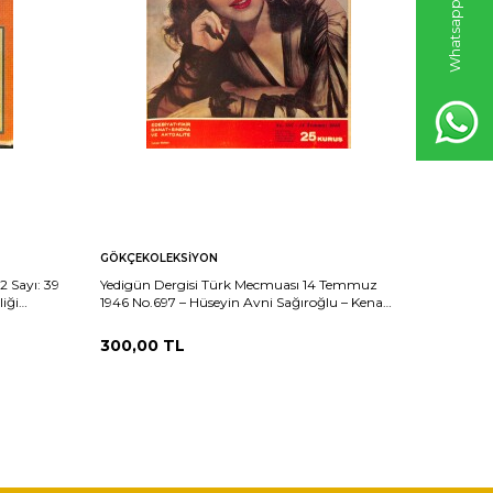
GÖKÇEKOLEKSIYON
GÖKÇEKO
 Sayı: 39
Yedigün Dergisi Türk Mecmuası 14 Temmuz
Yedigün D
iği
1946 No.697 – Hüseyin Avni Sağıroğlu – Kenan
No.676 – 
mı – ÜGD ve
Öner – June Haver – Adele Jergens – Janis
Seçildi –
Paige NDR101690
300,00
TL
300,00