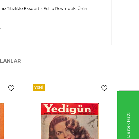
iz Titizlikle Ekspertiz Edilip Resimdeki Ürün
.
ILANLAR
YENI
YENI
Whatsapp Destek Hattı