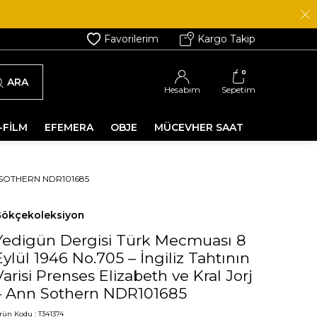
Favorilerim
Kargo Takip
0
ARA
Hesabım
Sepetim
-FİLM
EFEMERA
OBJE
MÜCEVHER SAAT
N SOTHERN NDR101685
ökçekoleksiyon
Yedigün Dergisi Türk Mecmuası 8
Eylül 1946 No.705 – İngiliz Tahtının
Varisi Prenses Elizabeth ve Kral Jorj
– Ann Sothern NDR101685
rün Kodu :
T341374