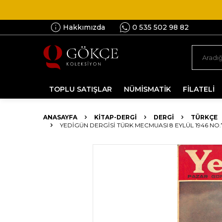
Hakkımızda
0 535 502 98 82
TOPLU SATIŞLAR
NÜMİSMATİK
FİLATELİ
ANASAYFA
KİTAP-DERGİ
DERGI
TÜRKÇE
YEDIGÜN DERGISI TÜRK MECMUASI 8 EYLÜL 1946 NO.7