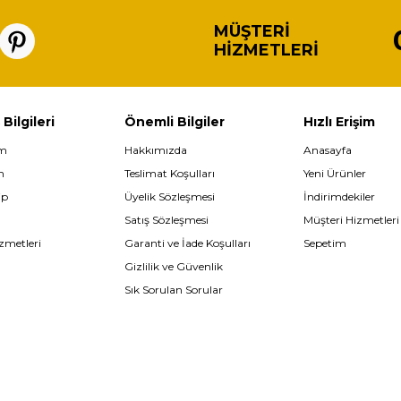
MÜŞTERI
HIZMETLERI
 Bilgileri
Önemli Bilgiler
Hızlı Erişim
im
Hakkımızda
Anasayfa
m
Teslimat Koşulları
Yeni Ürünler
ip
Üyelik Sözleşmesi
İndirimdekiler
Satış Sözleşmesi
Müşteri Hizmetleri
zmetleri
Garanti ve İade Koşulları
Sepetim
Gizlilik ve Güvenlik
Sık Sorulan Sorular