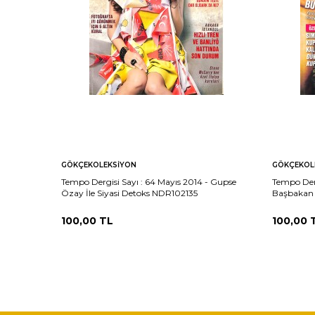
GÖKÇEKOLEKSIYON
GÖKÇEKOL
Tempo Dergisi Sayı : 64 Mayıs 2014 - Gupse
Tempo Derg
Özay İle Siyasi Detoks NDR102135
Başbakan 
NDR10213
100,00
TL
100,00