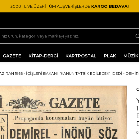
3000 TL VE ÜZERİ TÜM ALIŞVERİŞLERDE
KARGO BEDAVA!
GAZETE
KİTAP-DERGİ
KARTPOSTAL
PLAK
MÜZİK
AZIRAN 1966 - İÇIŞLERI BAKANI ''KANUN TATBIK EDILECEK'' DEDI - DE
G
Ü