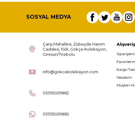
SOSYAL MEDYA
Çarşı Mahallesi, Zübeyde Hanım
Alışveriş
Caddesi, 10/A, Gökçe Koleksiyon,
Siparişler
Giresun/Tirebolu
Favorileri
Kargo Tak
info@gokcekoleksiyon.com
Hesabım
Müşteri Hi
05355029882
05355029882