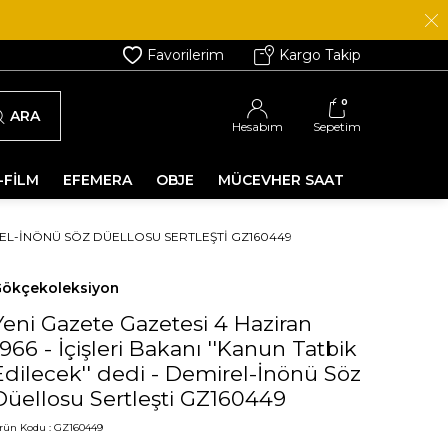
Favorilerim
Kargo Takip
0
ARA
Hesabım
Sepetim
-FİLM
EFEMERA
OBJE
MÜCEVHER SAAT
MIREL-İNÖNÜ SÖZ DÜELLOSU SERTLEŞTI GZ160449
ökçekoleksiyon
Yeni Gazete Gazetesi 4 Haziran
1966 - İçişleri Bakanı ''Kanun Tatbik
Edilecek'' dedi - Demirel-İnönü Söz
Düellosu Sertleşti GZ160449
rün Kodu :
GZ160449