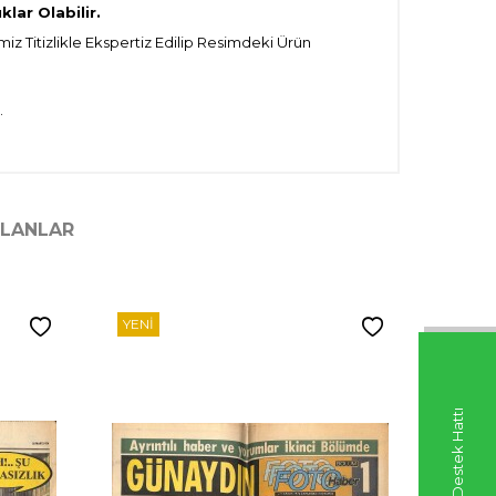
lar Olabilir.
iz Titizlikle Ekspertiz Edilip Resimdeki Ürün
.
ILANLAR
YENI
YENI
Whatsapp Destek Hattı