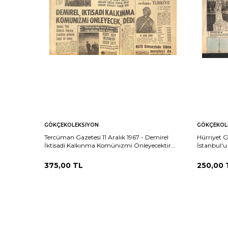
GÖKÇEKOLEKSIYON
GÖKÇEKOL
Tercüman Gazetesi 11 Aralık 1967 - Demirel
Hürriyet G
İktisadi Kalkınma Komünizmi Önleyecektir
İstanbul'u
Dedi - NATO'nun 3 Büyük Ordusu: Türkiye
GZ141460
375,00
TL
250,00