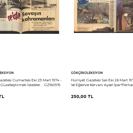
EKSIYON
GÖKÇEKOLEKSIYON
azetesi Cumartesi Eki 23 Mart 1974 -
Hürriyet Gazetesi Salı Eki 26 Mart 19
 Güzelleştirmek İstediler... GZ160919
Ve Eğlence Kervanı Aysel İpar*Ferha
Evgin*Nalân Koray GZ160918
TL
250,00
TL