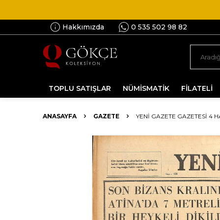
Hakkımızda
0 535 502 98 82
TOPLU SATIŞLAR
NÜMİSMATİK
FİLATELİ
ANASAYFA
GAZETE
YENI GAZETE GAZETESI 4 H