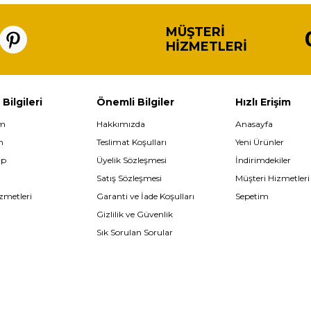
MÜŞTERI
HIZMETLERI
 Bilgileri
Önemli Bilgiler
Hızlı Erişim
im
Hakkımızda
Anasayfa
m
Teslimat Koşulları
Yeni Ürünler
ip
Üyelik Sözleşmesi
İndirimdekiler
Satış Sözleşmesi
Müşteri Hizmetleri
zmetleri
Garanti ve İade Koşulları
Sepetim
Gizlilik ve Güvenlik
Sık Sorulan Sorular