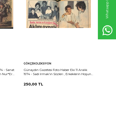
GÖKÇEKOLEKSIYON
GÖKÇEKO
74 - Sanat
Günaydın Gazetesi Foto Haber Eki 11 Aralık
Yeni İsta
n Nur*Erol
1974 - Sadi Irmak'ın Sözleri , Erkeklerin Hoşuna
Gülsüm K
Gitti , Kadınları Kızdırdı ! GZ160917
Ediliyor -
GZ160916
250,00
TL
400,00