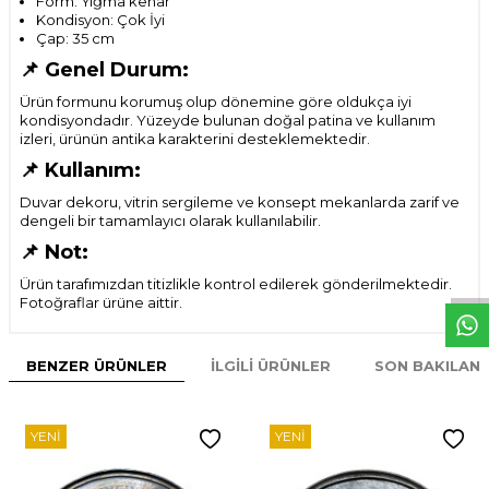
Form: Yığma kenar
Kondisyon: Çok İyi
Çap: 35 cm
📌 Genel Durum:
Ürün formunu korumuş olup dönemine göre oldukça iyi
kondisyondadır. Yüzeyde bulunan doğal patina ve kullanım
izleri, ürünün antika karakterini desteklemektedir.
📌 Kullanım:
Duvar dekoru, vitrin sergileme ve konsept mekanlarda zarif ve
dengeli bir tamamlayıcı olarak kullanılabilir.
W
h
t
s
p
p
D
e
s
e
H
a
t
t
📌 Not:
Ürün tarafımızdan titizlikle kontrol edilerek gönderilmektedir.
Fotoğraflar ürüne aittir.
BENZER ÜRÜNLER
İLGILI ÜRÜNLER
SON BAKILAN
YENI
YENI