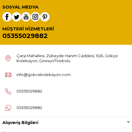
SOSYAL MEDYA
MÜŞTERI HIZMETLERI
05355029882
Çarşı Mahallesi, Zübeyde Hanım Caddesi, 10/A, Gökçe
Koleksiyon, Giresun/Tirebolu
info@gokcekoleksiyon.com
05355029882
05355029882
Alışveriş Bilgileri