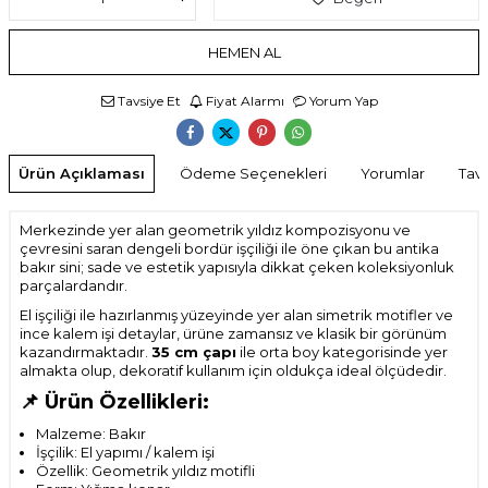
HEMEN AL
Tavsiye Et
Fiyat Alarmı
Yorum Yap
Ürün Açıklaması
Ödeme Seçenekleri
Yorumlar
Tavs
Merkezinde yer alan geometrik yıldız kompozisyonu ve
çevresini saran dengeli bordür işçiliği ile öne çıkan bu antika
bakır sini; sade ve estetik yapısıyla dikkat çeken koleksiyonluk
parçalardandır.
El işçiliği ile hazırlanmış yüzeyinde yer alan simetrik motifler ve
ince kalem işi detaylar, ürüne zamansız ve klasik bir görünüm
kazandırmaktadır.
35 cm çapı
ile orta boy kategorisinde yer
almakta olup, dekoratif kullanım için oldukça ideal ölçüdedir.
📌 Ürün Özellikleri:
Malzeme: Bakır
İşçilik: El yapımı / kalem işi
Özellik: Geometrik yıldız motifli