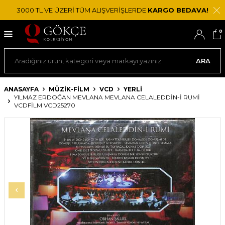
3000 TL VE ÜZERİ TÜM ALIŞVERİŞLERDE
KARGO BEDAVA!
0
ARA
ANASAYFA
MÜZİK-FİLM
VCD
YERLI
YILMAZ ERDOĞAN MEVLANA MEVLANA CELALEDDIN-I RUMI
VCDFILM VCD25270