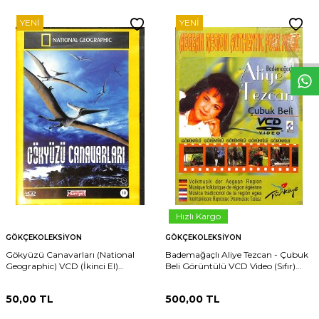
YENI
YENI
W
h
t
s
p
p
D
e
s
e
H
a
t
t
Hızlı Kargo
GÖKÇEKOLEKSIYON
GÖKÇEKOLEKSIYON
Gökyüzü Canavarları (National
Bademağaçlı Aliye Tezcan - Çubuk
Geographic) VCD (İkinci El)
Beli Görüntülü VCD Video (Sıfır)
DVD2595
DVD2917
50,00
TL
500,00
TL