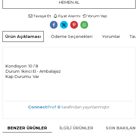
HEMEN AL
Tavsiye Et
Fiyat Alarmı
Yorum Yap
Ürün Açıklaması
Ödeme Seçenekleri
Yorumlar
Tavs
Kondisyon: 10 / 8
Durum: İkinci El - Ambalajsız
Kap Durumu: Var
Connect
Prof ©
tarafından yayınlanmıştır.
BENZER ÜRÜNLER
İLGILI ÜRÜNLER
SON BAKILAN