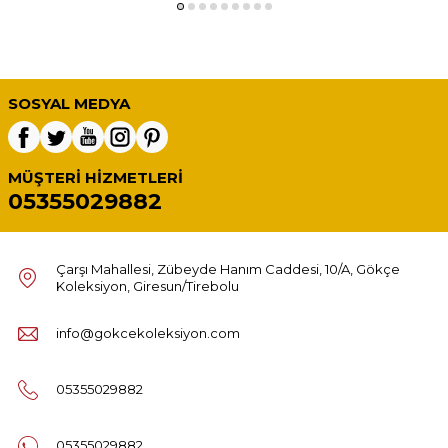
SOSYAL MEDYA
MÜŞTERI HIZMETLERI
05355029882
Çarşı Mahallesi, Zübeyde Hanım Caddesi, 10/A, Gökçe
Koleksiyon, Giresun/Tirebolu
info@gokcekoleksiyon.com
05355029882
05355029882