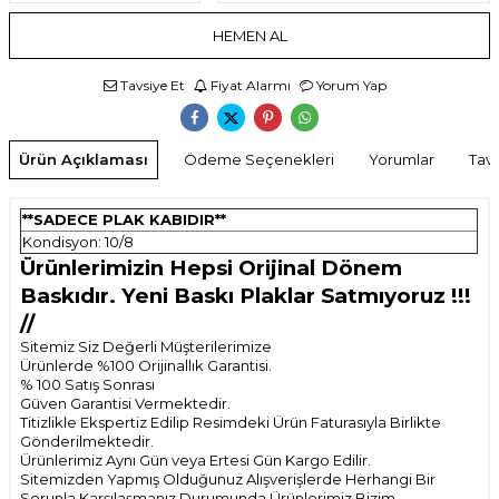
HEMEN AL
Tavsiye Et
Fiyat Alarmı
Yorum Yap
Ürün Açıklaması
Ödeme Seçenekleri
Yorumlar
Tavs
**SADECE PLAK KABIDIR**
Kondisyon: 10/8
Ürünlerimizin Hepsi Orijinal Dönem
Baskıdır. Yeni Baskı Plaklar Satmıyoruz !!!
//
Sitemiz Siz Değerli Müşterilerimize
Ürünlerde %100 Orijinallık Garantisi.
% 100 Satış Sonrası
Güven Garantisi Vermektedir.
Titizlikle Ekspertiz Edilip Resimdeki Ürün Faturasıyla Birlikte
Gönderilmektedir.
Ürünlerimiz Aynı Gün veya Ertesi Gün Kargo Edilir.
Sitemizden Yapmış Olduğunuz Alışverişlerde Herhangi Bir
Sorunla Karşılaşmanız Durumunda Ürünlerimiz Bizim