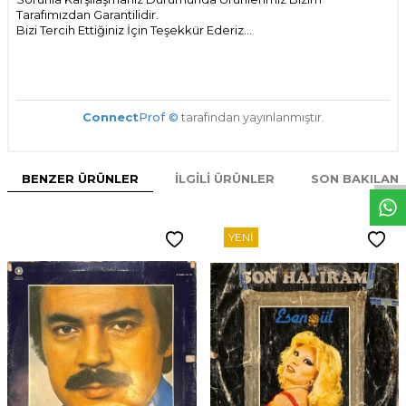
Tarafımızdan Garantilidir.
Bizi Tercih Ettiğiniz İçin Teşekkür Ederiz...
Connect
Prof ©
tarafından yayınlanmıştır.
W
h
t
s
p
p
D
e
s
e
H
a
t
t
BENZER ÜRÜNLER
İLGILI ÜRÜNLER
SON BAKILAN
YENI