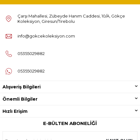
Çarşı Mahallesi, Zübeyde Hanım Caddesi, 10/A, Gökçe
Koleksiyon, Giresun/Tirebolu
info@gokcekoleksiyon.com
05355029882
05355029882
Alışveriş Bilgileri
Önemli Bilgiler
Hızlı Erişim
E-BÜLTEN ABONELIĞI