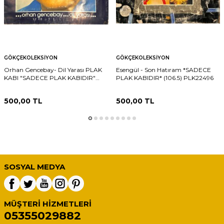
GÖKÇEKOLEKSIYON
GÖKÇEKOLEKSIYON
Orhan Gencebay- Dil Yarası PLAK
Esengül - Son Hatıram *SADECE
KABI "SADECE PLAK KABIDIR"
PLAK KABIDIR* (106.5) PLK22496
PLK24110
500,00
TL
500,00
TL
SOSYAL MEDYA
MÜŞTERI HIZMETLERI
05355029882