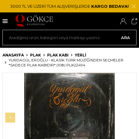
3000 TL VE ÜZERİ TÜM ALIŞVERİŞLERDE
KARGO BEDAVA!
0
ARA
ANASAYFA
PLAK
PLAK KABI
YERLI
YURDAGÜL EROĞLU - KLASIK TÜRK MÜZIĞINDEN SEÇMELER
*SADECE PLAK KABIDIR* (108) PLK22494