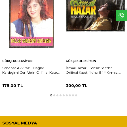
W
h
t
s
p
p
D
e
s
e
H
a
t
t
GÖKÇEKOLEKSIYON
GÖKÇEKOLEKSIYON
Sabahat Akkiraz - Dağlar
İsmail Hazar - Sensiz Saatler
Kardeşimi Geri Verin Orijinal Kaset
Orijinal Kaset (İkinci El) * Kırmızı
(İkinci El) KST31160
Bandrol * KST31159
175,00
TL
300,00
TL
SOSYAL MEDYA