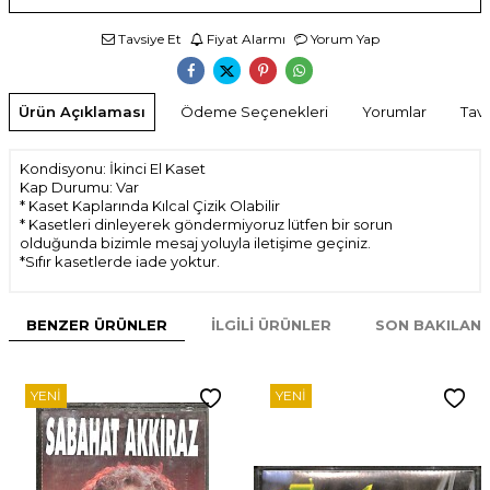
Tavsiye Et
Fiyat Alarmı
Yorum Yap
Ürün Açıklaması
Ödeme Seçenekleri
Yorumlar
Tavs
Kondisyonu: İkinci El Kaset
Kap Durumu: Var
* Kaset Kaplarında Kılcal Çizik Olabilir
* Kasetleri dinleyerek göndermiyoruz lütfen bir sorun
olduğunda bizimle mesaj yoluyla iletişime geçiniz.
*Sıfır kasetlerde iade yoktur.
BENZER ÜRÜNLER
İLGILI ÜRÜNLER
SON BAKILAN
YENI
YENI