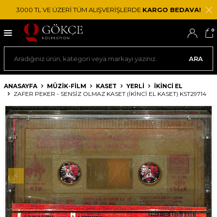
3000 TL VE ÜZERİ TÜM ALIŞVERİŞLERDE
KARGO BEDAVA!
0
ARA
ANASAYFA
MÜZİK-FİLM
KASET
YERLI
İKINCI EL
ZAFER PEKER - SENSIZ OLMAZ KASET (İKINCI EL KASET) KST29714