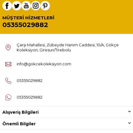
MÜŞTERI HIZMETLERI
05355029882
Çarşı Mahallesi, Zübeyde Hanım Caddesi, 10/A, Gökçe
Koleksiyon, Giresun/Tirebolu
info@gokcekoleksiyon.com
05355029882
05355029882
Alışveriş Bilgileri
Önemli Bilgiler