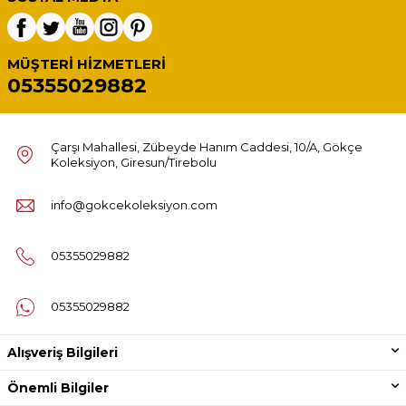
MÜŞTERI HIZMETLERI
05355029882
Çarşı Mahallesi, Zübeyde Hanım Caddesi, 10/A, Gökçe
Koleksiyon, Giresun/Tirebolu
info@gokcekoleksiyon.com
05355029882
05355029882
Alışveriş Bilgileri
Önemli Bilgiler