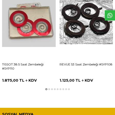
W
h
t
s
p
p
D
e
s
e
H
a
t
t
TISSOT 38.5 Saat Zembeleği
REVUE 53 Saat Zembeleği #SYP108
#SYP110
1.875,00
TL
KDV
1.125,00
TL
KDV
SOSYAL MEDYA