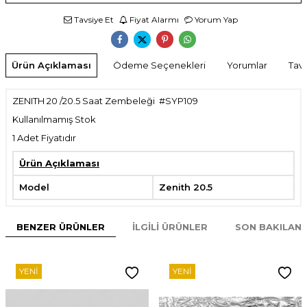
Tavsiye Et
Fiyat Alarmı
Yorum Yap
Ürün Açıklaması
Ödeme Seçenekleri
Yorumlar
Tavs
ZENITH 20 /20.5 Saat Zembeleği #SYP109
Kullanılmamış Stok
1 Adet Fiyatıdır
Ürün Açıklaması
Model
Zenith 20.5
BENZER ÜRÜNLER
İLGILI ÜRÜNLER
SON BAKILAN
YENI
YENI