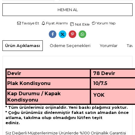
HEMEN AL
Tavsiye Et
Fiyat Alarmı
Yorum Yap
Not Ekle
Ürün Açıklaması
Ödeme Seçenekleri
Yorumlar
Tavs
Devir
78 Devir
Plak Kondisyonu
10/7.5
Kap Durumu / Kapak
YOK
Kondisyonu
* Tüm ürünlerimiz orijinaldir. Yeni baskı plağımız yoktur.
* Çoğu ürünümüz dinlenmiştir fakat satın almadan önce
atlama, takılma olup olmadığını lütfen teyit
ediniz.
Siz Değerli Müşterilerimize Ürünlerde %100 Orijinallık Garantisi