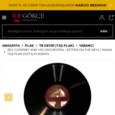
3000 TL VE ÜZERİ TÜM ALIŞVERİŞLERDE
KARGO BEDAVA!
0
ARA
ANASAYFA
PLAK
78 DEVIR (TAŞ PLAK)
YABANCI
ZEZ CONFREY AND HIS ORCHESTRA - KITTEN ON THE KEYS / WANA
TAŞ PLAK (10/7.5) PLK25474