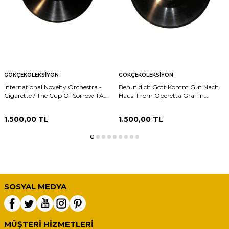
GÖKÇEKOLEKSIYON
GÖKÇEKOLEKSIYON
International Novelty Orchestra -
Behut dich Gott Komm Gut Nach
Cigarette / The Cup Of Sorrow TAŞ
Haus. From Operetta Graffin
PLAK (10/7.5) PLK25477
Mariza TAŞ PLAK (10/7.5) PLK25476
1.500,00
TL
1.500,00
TL
SOSYAL MEDYA
MÜŞTERI HIZMETLERI