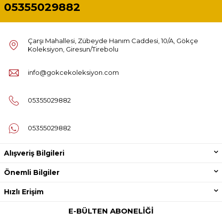
05355029882
Çarşı Mahallesi, Zübeyde Hanım Caddesi, 10/A, Gökçe
Koleksiyon, Giresun/Tirebolu
info@gokcekoleksiyon.com
05355029882
05355029882
Alışveriş Bilgileri
Önemli Bilgiler
Hızlı Erişim
E-BÜLTEN ABONELIĞI