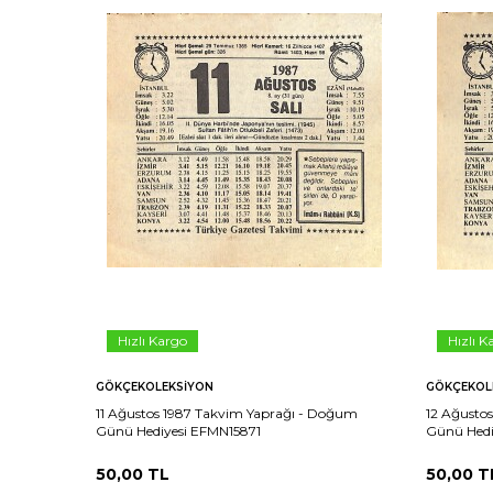
Hızlı Kargo
Hızlı K
GÖKÇEKOLEKSIYON
GÖKÇEKOL
11 Ağustos 1987 Takvim Yaprağı - Doğum
12 Ağusto
Günü Hediyesi EFMN15871
Günü Hedi
50,00
TL
50,00
T