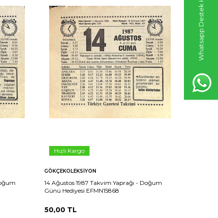
Whatsapp Destek Hattı
Hızlı Kargo
Hızlı 
GÖKÇEKOLEKSIYON
GÖKÇEKO
 Doğum
14 Ağustos 1987 Takvim Yaprağı - Doğum
15 Ağusto
Günü Hediyesi EFMN15868
Günü Hed
50,00
TL
50,00
T