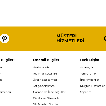
MÜŞTERI
HIZMETLERI
 Bilgileri
Önemli Bilgiler
Hızlı Erişim
im
Hakkımızda
Anasayfa
m
Teslimat Koşulları
Yeni Ürünler
ip
Üyelik Sözleşmesi
İndirimdekiler
Satış Sözleşmesi
Müşteri Hizmetleri
zmetleri
Garanti ve İade Koşulları
Sepetim
Gizlilik ve Güvenlik
Sık Sorulan Sorular