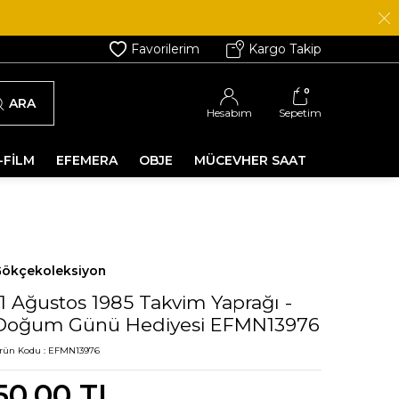
Favorilerim
Kargo Takip
0
ARA
Hesabım
Sepetim
-FİLM
EFEMERA
OBJE
MÜCEVHER SAAT
ökçekoleksiyon
11 Ağustos 1985 Takvim Yaprağı -
Doğum Günü Hediyesi EFMN13976
rün Kodu :
EFMN13976
50,00
TL