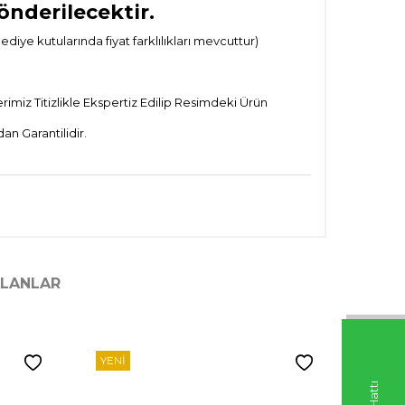
önderilecektir.
ye kutularında fiyat farklılıkları mevcuttur)
imiz Titizlikle Ekspertiz Edilip Resimdeki Ürün
n Garantilidir.
ILANLAR
YENI
YENI