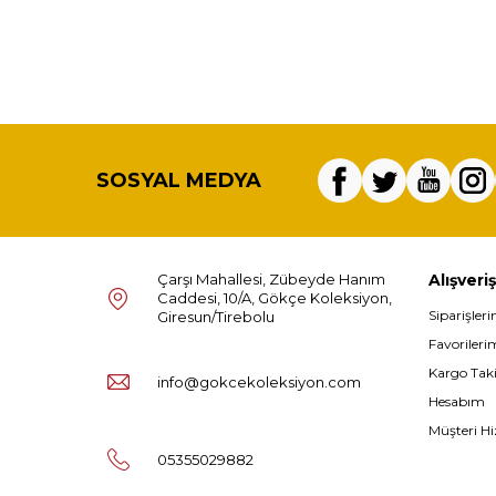
SOSYAL MEDYA
Çarşı Mahallesi, Zübeyde Hanım
Alışveriş
Caddesi, 10/A, Gökçe Koleksiyon,
Siparişler
Giresun/Tirebolu
Favorileri
Kargo Tak
info@gokcekoleksiyon.com
Hesabım
Müşteri Hi
05355029882