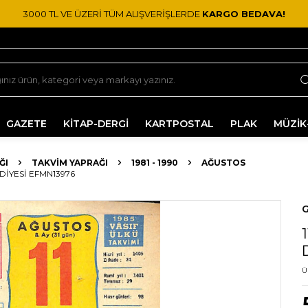
3000 TL VE ÜZERİ TÜM ALIŞVERİŞLERDE
KARGO BEDAVA!
GAZETE
KİTAP-DERGİ
KARTPOSTAL
PLAK
MÜZİK
ĞI
TAKVIM YAPRAĞI
1981 - 1990
AĞUSTOS
DIYESI EFMN13976
G
Ü