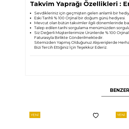
Takvim Yaprağı Özellikleri : 
Sevdikleriniz için geçmişten gelen anlamlı bir hedi
Eski Tarihli % 100 Orjinal bir doğum günü hediyesi.
Mevcut olan bütün takvimler ilgili dönemlerinde bas
Talep edilen tarihi sorgulama menümüzden sorguladık
Siz Değerli Müşterilerimize Ürünlerde % 100 Orjinall
Faturasıyla Birlikte Gönderilmektedir.
Sitemizden Yapmış Olduğunuz Alışverişlerde Herhan
Bizi Tercih Ettiğiniz İçin Teşekkür Ederiz.
BENZER
YENI
YENI