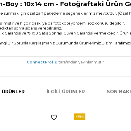
En-Boy : 10x14 cm
- Fotoğraftaki Ürün G
ye sunmak için özel zarf paketleme seçeneklerimiz mevcuttur. (Özel hedi
ılmıştır ve hiçbir baskı ya da fotokopi yöntemi söz konusu değildir.
tan sonra sipariş verebilirsiniz.
ik Garantisi ve % 100 Satış Sonrası
Güven Garantisi Vermektedir. Ürünler
gi Bir Sorunla Karşılaşmanız Durumunda Ürünlerimiz Bizim Tarafımızda
Connect
Prof ©
tarafından yayınlanmıştır.
 ÜRÜNLER
İLGILI ÜRÜNLER
SON BAK
YENI