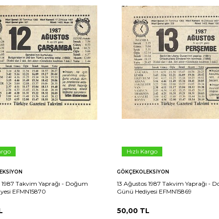
argo
Hızlı Kargo
EKSIYON
GÖKÇEKOLEKSIYON
s 1987 Takvim Yaprağı - Doğum
13 Ağustos 1987 Takvim Yaprağı -
yesi EFMN15870
Günü Hediyesi EFMN15869
L
50,00
TL