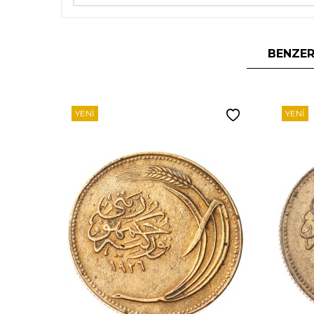
BENZER
YENI
YENI