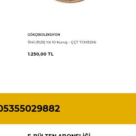
GÖKÇEKOLEKSIYON
GÖKÇEKO
1341 (1925) Yılı 10 Kuruş - ÇÇT TCM3296
1341 (192
1.250,00
TL
1.250,0
05355029882