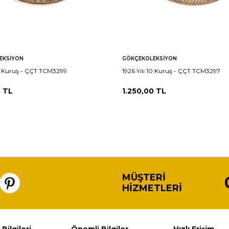
EKSIYON
GÖKÇEKOLEKSIYON
10 Kuruş - ÇÇT TCM3299
1926 Yılı 10 Kuruş - ÇÇT TCM3297
0
TL
1.250,00
TL
MÜŞTERI
HIZMETLERI
 Bilgileri
Önemli Bilgiler
Hızlı Erişim