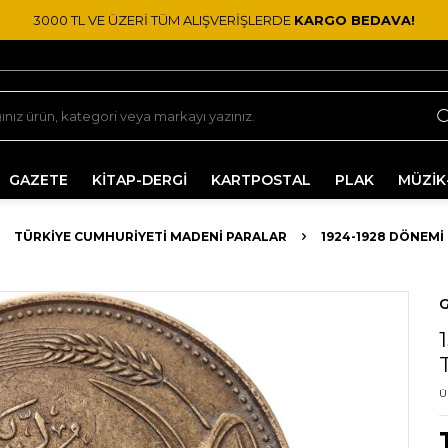
3000 TL VE ÜZERİ TÜM ALIŞVERİŞLERDE
KARGO BEDAVA!
GAZETE
KİTAP-DERGİ
KARTPOSTAL
PLAK
MÜZİK
TÜRKIYE CUMHURIYETI MADENI PARALAR
1924-1928 DÖNEMI
G
Ü