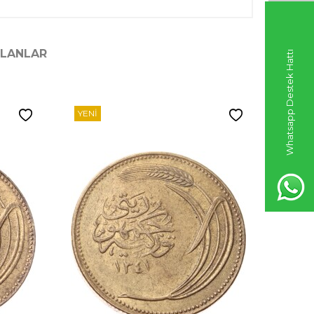
ILANLAR
Whatsapp Destek Hattı
YENI
YENI