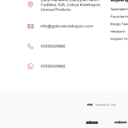
Caddesi, 10/A, Gökçe Koleksiyon,
Siparişler
Giresun/Tirebolu
Favorileri
Kargo Tak
info@gokcekoleksiyon.com
Hesabım
Müşteri Hi
05355029882
05355029882