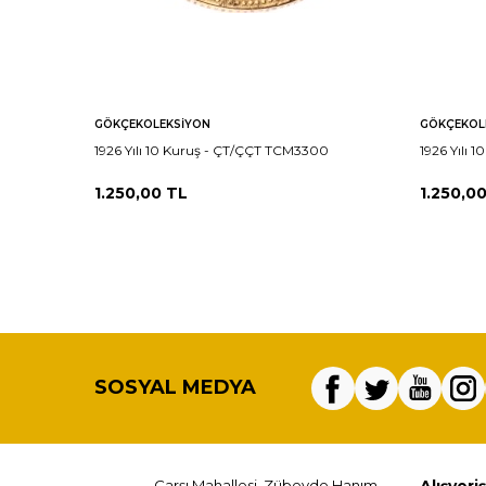
GÖKÇEKOLEKSIYON
GÖKÇEKOL
1926 Yılı 10 Kuruş - ÇT/ÇÇT TCM3300
1926 Yılı 
1.250,00
TL
1.250,0
SOSYAL MEDYA
Çarşı Mahallesi, Zübeyde Hanım
Alışveriş