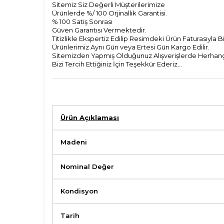
Sitemiz Siz Değerli Müşterilerimize
Ürünlerde %/ 100 Orjinallık Garantisi.
% 100 Satiş Sonrası
Güven Garantısı Vermektedir.
Titizlikle Ekspertiz Edilip Resimdeki Ürün Faturasıyla 
Ürünlerimiz Aynı Gün veya Ertesi Gün Kargo Edilir.
Sitemizden Yapmış Olduğunuz Alışverişlerde Herhangi
Bizi Tercih Ettiğiniz İçin Teşekkür Ederiz...
Ürün Açıklaması
Madeni
Nominal Değer
Kondisyon
Tarih