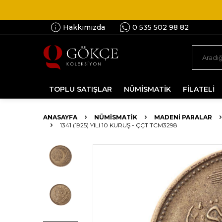
Hakkımızda
0 535 502 98 82
TOPLU SATIŞLAR
NÜMİSMATİK
FİLATELİ
ANASAYFA
NÜMİSMATİK
MADENI PARALAR
1341 (1925) YILI 10 KURUŞ - ÇÇT TCM3298