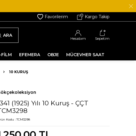
Favorilerim
Kargo Takip
0
ARA
Hesabım
Sepetim
-FİLM
EFEMERA
OBJE
MÜCEVHER SAAT
10 KURUŞ
ökçekoleksiyon
1341 (1925) Yılı 10 Kuruş - ÇÇT
TCM3298
rün Kodu :
TCM3298
1.250,00
TL