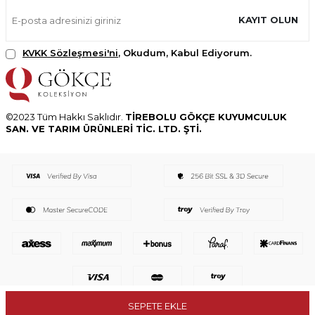
KAYIT OLUN
KVKK Sözleşmesi'ni
, Okudum, Kabul Ediyorum.
©2023 Tüm Hakkı Saklıdır.
TİREBOLU GÖKÇE KUYUMCULUK
SAN. VE TARIM ÜRÜNLERİ TİC. LTD. ŞTİ.
SEPETE EKLE
T
-Soft
E-Ticaret
Sistemleriyle Hazırlanmıştır.