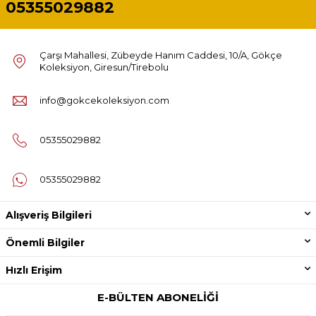
05355029882
Çarşı Mahallesi, Zübeyde Hanım Caddesi, 10/A, Gökçe
Koleksiyon, Giresun/Tirebolu
info@gokcekoleksiyon.com
05355029882
05355029882
Alışveriş Bilgileri
Önemli Bilgiler
Hızlı Erişim
E-BÜLTEN ABONELIĞI