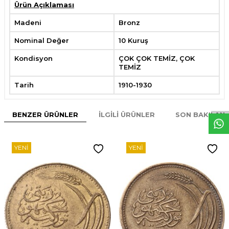
Ürün Açıklaması
Madeni
Bronz
Nominal Değer
10 Kuruş
Kondisyon
ÇOK ÇOK TEMİZ, ÇOK
TEMİZ
W
h
t
s
p
p
D
e
s
e
H
a
t
t
Tarih
1910-1930
BENZER ÜRÜNLER
İLGILI ÜRÜNLER
SON BAKILAN
YENI
YENI