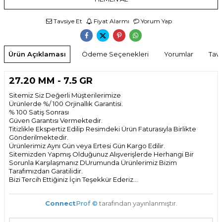
Tavsiye Et
Fiyat Alarmı
Yorum Yap
Ürün Açıklaması
Ödeme Seçenekleri
Yorumlar
Tavs
27.20 MM - 7.5 GR
Sitemiz Siz Değerli Müşterilerimize
Ürünlerde %/ 100 Orjinallık Garantisi.
% 100 Satiş Sonrası
Güven Garantısı Vermektedir.
Titizlikle Ekspertiz Edilip Resimdeki Ürün Faturasıyla Birlikte
Gönderilmektedir.
Ürünlerimiz Aynı Gün veya Ertesi Gün Kargo Edilir.
Sitemizden Yapmış Olduğunuz Alışverişlerde Herhangi Bir
Sorunla Karşılaşmanız DUrumunda Ürünlerimiz Bizim
Tarafımızdan Garatilidir.
Bizi Tercih Ettiğiniz İçin Teşekkür Ederiz...
Connect
Prof ©
tarafından yayınlanmıştır.