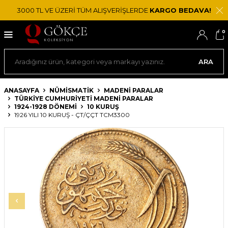
3000 TL VE ÜZERİ TÜM ALIŞVERİŞLERDE
KARGO BEDAVA!
0
ARA
ANASAYFA
NÜMİSMATİK
MADENI PARALAR
TÜRKIYE CUMHURIYETI MADENI PARALAR
1924-1928 DÖNEMI
10 KURUŞ
1926 YILI 10 KURUŞ - ÇT/ÇÇT TCM3300