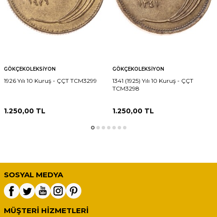
GÖKÇEKOLEKSIYON
GÖKÇEKOLEKSIYON
1926 Yılı 10 Kuruş - ÇÇT TCM3299
1341 (1925) Yılı 10 Kuruş - ÇÇT
TCM3298
1.250,00
TL
1.250,00
TL
SOSYAL MEDYA
MÜŞTERI HIZMETLERI