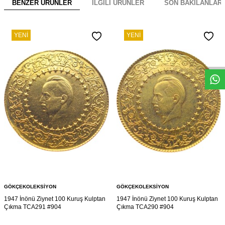
BENZER ÜRÜNLER
İLGILI ÜRÜNLER
SON BAKILANLAR
YENI
YENI
W
h
s
a
p
p
D
e
s
e
H
a
t
t
GÖKÇEKOLEKSIYON
GÖKÇEKOLEKSIYON
1947 İnönü Ziynet 100 Kuruş Kulptan
1947 İnönü Ziynet 100 Kuruş Kulptan
Çıkma TCA291 #904
Çıkma TCA290 #904