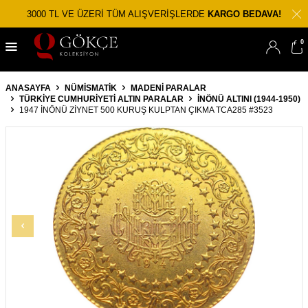
3000 TL VE ÜZERİ TÜM ALIŞVERİŞLERDE
KARGO BEDAVA!
0
ANASAYFA
NÜMİSMATİK
MADENI PARALAR
TÜRKIYE CUMHURIYETI ALTIN PARALAR
İNÖNÜ ALTINI (1944-1950)
1947 İNÖNÜ ZIYNET 500 KURUŞ KULPTAN ÇIKMA TCA285 #3523