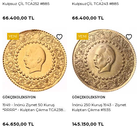
Kulpsuz ÇİL TCA252 #885
KulpsuzÇİL TCA243 #885
66.400,00
TL
66.400,00
TL
YENI
YENI
GÖKÇEKOLEKSIYON
GÖKÇEKOLEKSIYON
1949 - İnönü Ziynet 50 Kuruş
İnönü 250 Kuruş 1943 - Ziynet
*RRRR* - Kulptan Çıkma TCA238
Kulptan Çıkma #1935
#862
64.650,00
TL
145.150,00
TL