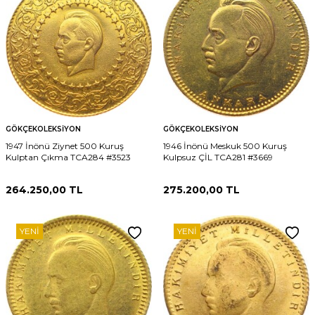
GÖKÇEKOLEKSIYON
GÖKÇEKOLEKSIYON
1947 İnönü Ziynet 500 Kuruş
1946 İnönü Meskuk 500 Kuruş
Kulptan Çıkma TCA284 #3523
Kulpsuz ÇİL TCA281 #3669
264.250,00
TL
275.200,00
TL
YENI
YENI