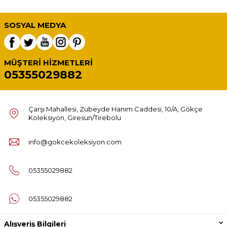
SOSYAL MEDYA
MÜŞTERI HIZMETLERI
05355029882
Çarşı Mahallesi, Zübeyde Hanım Caddesi, 10/A, Gökçe
Koleksiyon, Giresun/Tirebolu
info@gokcekoleksiyon.com
05355029882
05355029882
Alışveriş Bilgileri