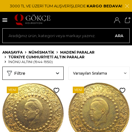
3000 TL VE ÜZERİ TÜM ALIŞVERİŞLERDE
KARGO BEDAVA!
0
ARA
ANASAYFA
NÜMİSMATİK
MADENI PARALAR
TÜRKIYE CUMHURIYETI ALTIN PARALAR
İNÖNÜ ALTINI (1944-1950)
Filtre
YENI
YENI