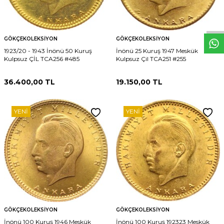
W
h
t
s
p
p
D
e
s
e
H
a
t
t
GÖKÇEKOLEKSIYON
GÖKÇEKOLEKSIYON
1923/20 - 1943 İnönü 50 Kuruş
İnönü 25 Kuruş 1947 Meskük
Kulpsuz ÇİL TCA256 #485
Kulpsuz Çil TCA251 #255
36.400,00
TL
19.150,00
TL
YENI
YENI
GÖKÇEKOLEKSIYON
GÖKÇEKOLEKSIYON
İnönü 100 Kuruş 1946 Meskük
İnönü 100 Kuruş 192323 Meskük