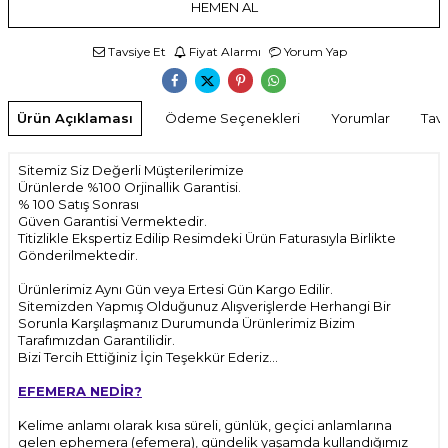
HEMEN AL
Tavsiye Et
Fiyat Alarmı
Yorum Yap
Ürün Açıklaması
Ödeme Seçenekleri
Yorumlar
Tavs
Sitemiz Siz Değerli Müşterilerimize
Ürünlerde %100 Orjinallik Garantisi.
% 100 Satış Sonrası
Güven Garantisi Vermektedir.
Titizlikle Ekspertiz Edilip Resimdeki Ürün Faturasıyla Birlikte
Gönderilmektedir.
Ürünlerimiz Aynı Gün veya Ertesi Gün Kargo Edilir.
Sitemizden Yapmış Olduğunuz Alışverişlerde Herhangi Bir
Sorunla Karşılaşmanız Durumunda Ürünlerimiz Bizim
Tarafımızdan Garantilidir.
Bizi Tercih Ettiğiniz İçin Teşekkür Ederiz...
EFEMERA NEDİR?
Kelime anlamı olarak kısa süreli, günlük, geçici anlamlarına
gelen ephemera (efemera), gündelik yaşamda kullandığımız