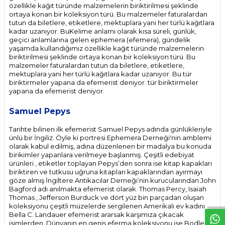
özellikle kağıt türünde malzemelerin biriktirilmesi şeklinde
ortaya konan bir koleksiyon türü. Bu malzemeler faturalardan
tutun da biletlere, etiketlere, mektuplara yani her türlü kağıtlara
kadar uzanıyor. BuKelime anlamı olarak kısa süreli, günlük,
geçici anlamlarına gelen ephemera (efemera), gündelik
yaşamda kullandığımız özellikle kağıt türünde malzemelerin
biriktirilmesi şeklinde ortaya konan bir koleksiyon türü. Bu
malzemeler faturalardan tutun da biletlere, etiketlere,
mektuplara yani her türlü kağıtlara kadar uzanıyor. Bu tür
biriktirmeler yapana da efemerist deniyor. tür biriktirmeler
yapana da efemerist deniyor.
Samuel Pepys
Tarihte bilinen ilk efemerist Samuel Pepys adında günlükleriyle
ünlü bir İngiliz. Öyle ki portresi Ephemera Derneği'nin amblemi
olarak kabul edilmiş, adına düzenlenen bir madalya bu konuda
birikimler yapanlara verilmeye başlanmış. Çeşitli edebiyat
ürünleri , etiketler toplayan Pepys’den sonra ise kitap kapakları
biriktiren ve tutkusu uğruna kitapları kapaklarından ayırmayı
W
h
t
s
p
p
D
e
s
e
H
a
t
t
göze almış İngiltere Antikacılar Derneği’nin kurucularından John
Bagford adı anılmakta efemerist olarak. Thomas Percy, Isaiah
Thomas , Jefferson Burduck ve dört yüz bin parçadan oluşan
koleksiyonu çeşitli müzelerde sergilenen Amerikalı ev kadını
Bella C. Landauer efemerist ararsak karşımıza çıkacak
isimlerden. Dünyanın en geniş eferma koleksiyonu ise Bodleian