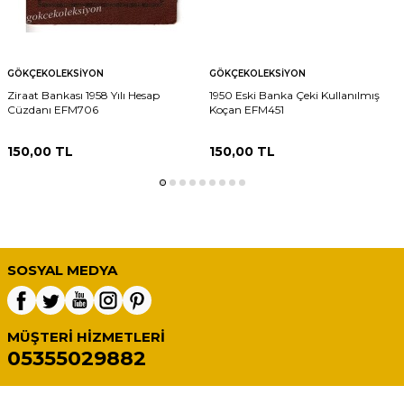
GÖKÇEKOLEKSIYON
GÖKÇEKOLEKSIYON
Ziraat Bankası 1958 Yılı Hesap
1950 Eski Banka Çeki Kullanılmış
Cüzdanı EFM706
Koçan EFM451
150,00
TL
150,00
TL
SOSYAL MEDYA
MÜŞTERI HIZMETLERI
05355029882