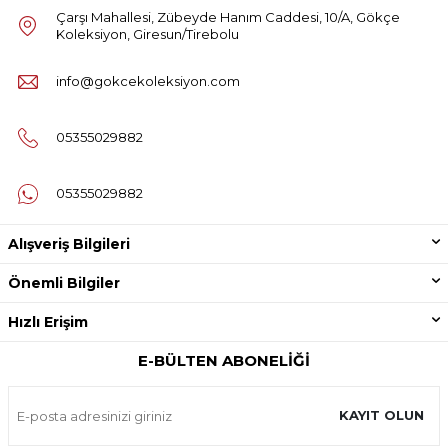
Çarşı Mahallesi, Zübeyde Hanım Caddesi, 10/A, Gökçe
Koleksiyon, Giresun/Tirebolu
info@gokcekoleksiyon.com
05355029882
05355029882
Alışveriş Bilgileri
Önemli Bilgiler
Hızlı Erişim
E-BÜLTEN ABONELIĞI
KAYIT OLUN