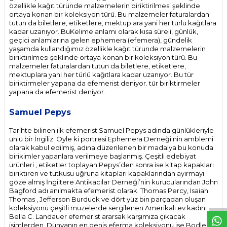
özellikle kağıt türünde malzemelerin biriktirilmesi şeklinde
ortaya konan bir koleksiyon türü. Bu malzemeler faturalardan
tutun da biletlere, etiketlere, mektuplara yani her türlü kağıtlara
kadar uzanıyor. BuKelime anlamı olarak kısa süreli, günlük,
geçici anlamlarına gelen ephemera (efemera), gündelik
yaşamda kullandığımız özellikle kağıt türünde malzemelerin
biriktirilmesi şeklinde ortaya konan bir koleksiyon türü. Bu
malzemeler faturalardan tutun da biletlere, etiketlere,
mektuplara yani her türlü kağıtlara kadar uzanıyor. Bu tür
biriktirmeler yapana da efemerist deniyor. tür biriktirmeler
yapana da efemerist deniyor.
Samuel Pepys
Tarihte bilinen ilk efemerist Samuel Pepys adında günlükleriyle
ünlü bir İngiliz. Öyle ki portresi Ephemera Derneği'nin amblemi
olarak kabul edilmiş, adına düzenlenen bir madalya bu konuda
birikimler yapanlara verilmeye başlanmış. Çeşitli edebiyat
ürünleri , etiketler toplayan Pepys’den sonra ise kitap kapakları
biriktiren ve tutkusu uğruna kitapları kapaklarından ayırmayı
W
h
t
s
p
p
D
e
s
e
H
a
t
t
göze almış İngiltere Antikacılar Derneği’nin kurucularından John
Bagford adı anılmakta efemerist olarak. Thomas Percy, Isaiah
Thomas , Jefferson Burduck ve dört yüz bin parçadan oluşan
koleksiyonu çeşitli müzelerde sergilenen Amerikalı ev kadını
Bella C. Landauer efemerist ararsak karşımıza çıkacak
isimlerden. Dünyanın en geniş eferma koleksiyonu ise Bodleian