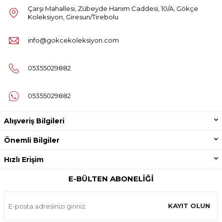
Çarşı Mahallesi, Zübeyde Hanım Caddesi, 10/A, Gökçe
Koleksiyon, Giresun/Tirebolu
info@gokcekoleksiyon.com
05355029882
05355029882
Alışveriş Bilgileri
Önemli Bilgiler
Hızlı Erişim
E-BÜLTEN ABONELIĞI
KAYIT OLUN