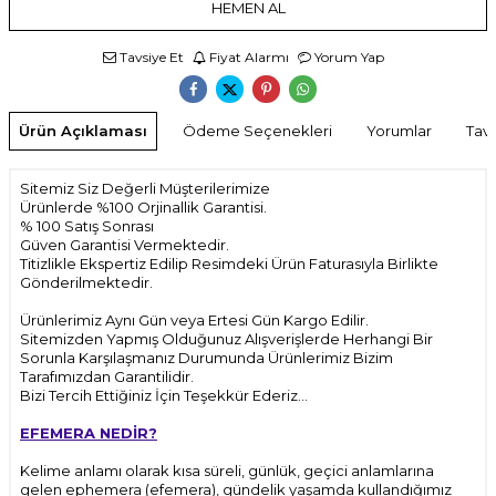
HEMEN AL
Tavsiye Et
Fiyat Alarmı
Yorum Yap
Ürün Açıklaması
Ödeme Seçenekleri
Yorumlar
Tavs
Sitemiz Siz Değerli Müşterilerimize
Ürünlerde %100 Orjinallik Garantisi.
% 100 Satış Sonrası
Güven Garantisi Vermektedir.
Titizlikle Ekspertiz Edilip Resimdeki Ürün Faturasıyla Birlikte
Gönderilmektedir.
Ürünlerimiz Aynı Gün veya Ertesi Gün Kargo Edilir.
Sitemizden Yapmış Olduğunuz Alışverişlerde Herhangi Bir
Sorunla Karşılaşmanız Durumunda Ürünlerimiz Bizim
Tarafımızdan Garantilidir.
Bizi Tercih Ettiğiniz İçin Teşekkür Ederiz...
EFEMERA NEDİR?
Kelime anlamı olarak kısa süreli, günlük, geçici anlamlarına
gelen ephemera (efemera), gündelik yaşamda kullandığımız