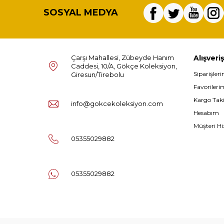
SOSYAL MEDYA
Çarşı Mahallesi, Zübeyde Hanım
Alışveriş
Caddesi, 10/A, Gökçe Koleksiyon,
Siparişler
Giresun/Tirebolu
Favorileri
Kargo Tak
info@gokcekoleksiyon.com
Hesabım
Müşteri Hi
05355029882
05355029882