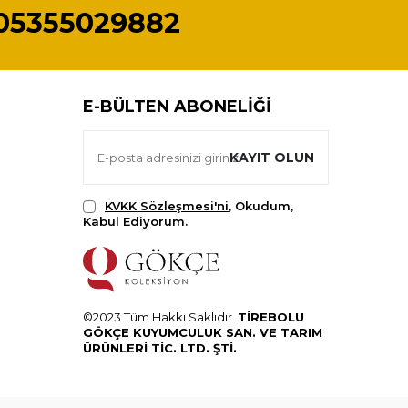
05355029882
E-BÜLTEN ABONELIĞI
KAYIT OLUN
KVKK Sözleşmesi'ni
, Okudum,
Kabul Ediyorum.
©2023 Tüm Hakkı Saklıdır.
TİREBOLU
GÖKÇE KUYUMCULUK SAN. VE TARIM
ÜRÜNLERİ TİC. LTD. ŞTİ.