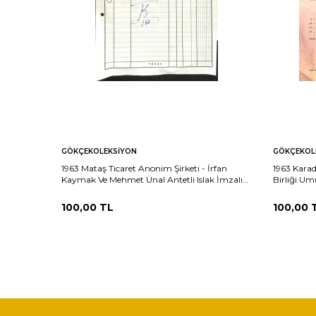
GÖKÇEKOLEKSIYON
GÖKÇEKOL
1963 Mataş Ticaret Anonim Şirketi - İrfan
1963 Karad
Kaymak Ve Mehmet Ünal Antetli Islak İmzalı
Birliği Um
Damga Pullu Fatura EFM(N)12223
Beyannames
İmzalı Da
100,00
TL
100,00