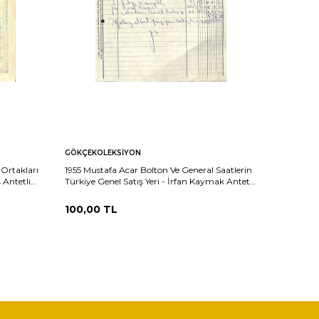
GÖKÇEKOLEKSIYON
GÖKÇEKO
 Ortakları
1955 Mustafa Acar Bolton Ve General Saatlerin
1960 Hakk
 Antetli
Türkiye Genel Satış Yeri - İrfan Kaymak Antetli
Sütlaç An
Islak İmzalı Damga Pullu Fatura EFM(N)12100
100,00
TL
100,00