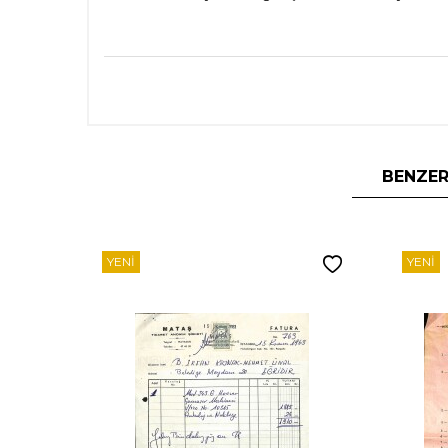
BENZER
YENI
YENI