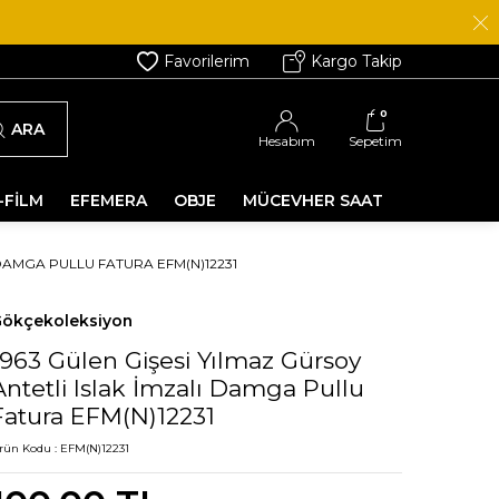
Favorilerim
Kargo Takip
0
ARA
Hesabım
Sepetim
-FİLM
EFEMERA
OBJE
MÜCEVHER SAAT
 DAMGA PULLU FATURA EFM(N)12231
ökçekoleksiyon
1963 Gülen Gişesi Yılmaz Gürsoy
Antetli Islak İmzalı Damga Pullu
Fatura EFM(N)12231
rün Kodu :
EFM(N)12231