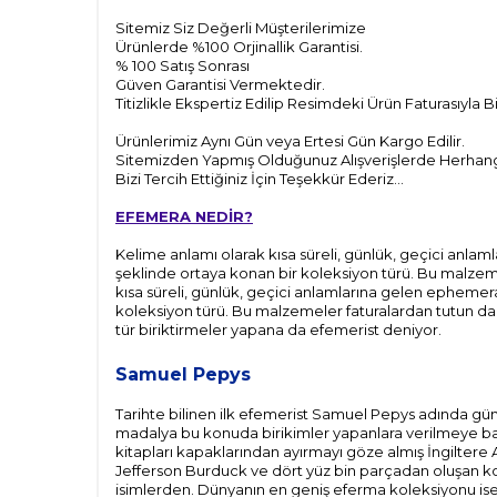
Sitemiz Siz Değerli Müşterilerimize
Ürünlerde %100 Orjinallik Garantisi.
% 100 Satış Sonrası
Güven Garantisi Vermektedir.
Titizlikle Ekspertiz Edilip Resimdeki Ürün Faturasıyla 
Ürünlerimiz Aynı Gün veya Ertesi Gün Kargo Edilir.
Sitemizden Yapmış Olduğunuz Alışverişlerde Herhangi 
Bizi Tercih Ettiğiniz İçin Teşekkür Ederiz...
EFEMERA NEDİR?
Kelime anlamı olarak kısa süreli, günlük, geçici anla
şeklinde ortaya konan bir koleksiyon türü. Bu malzeme
kısa süreli, günlük, geçici anlamlarına gelen ephemer
koleksiyon türü. Bu malzemeler faturalardan tutun da b
tür biriktirmeler yapana da efemerist deniyor.
Samuel Pepys
Tarihte bilinen ilk efemerist Samuel Pepys adında gün
madalya bu konuda birikimler yapanlara verilmeye başla
kitapları kapaklarından ayırmayı göze almış İngiltere
Jefferson Burduck ve dört yüz bin parçadan oluşan ko
isimlerden. Dünyanın en geniş eferma koleksiyonu ise