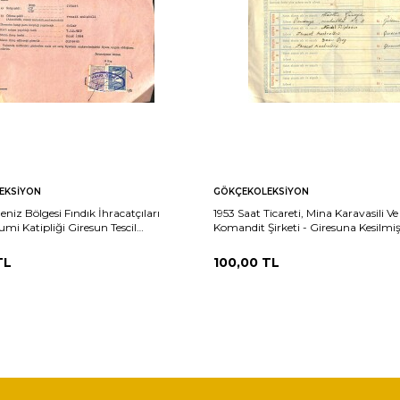
EKSIYON
GÖKÇEKOLEKSIYON
eniz Bölgesi Fındık İhracatçıları
1953 Saat Ticareti, Mina Karavasili Ve
umi Katipliği Giresun Tescil
Komandit Şirketi - Giresuna Kesilmiş
i - Hakkı Özalp Antetli Islak
Fatura EFM(N)12103
mga Pullu EFM(N)12105
TL
100,00
TL