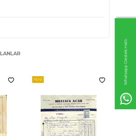
Whatsapp Destek Hattı
ILANLAR
YENI
YENI