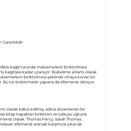
Garantilidir.
likle kağıt türünde malzemelerin biriktirilmesi
rlü kağıtlara kadar uzanıyor. BuKelime anlamı olarak
lzemelerin biriktirilmesi şeklinde ortaya konan bir
r. Bu tür biriktirmeler yapana da efemerist deniyor.
emi olarak kabul edilmiş, adına düzenlenen bir
se kitap kapakları biriktiren ve tutkusu uğruna
emerist olarak. Thomas Percy, Isaiah Thomas ,
andauer efemerist ararsak karşımıza çıkacak