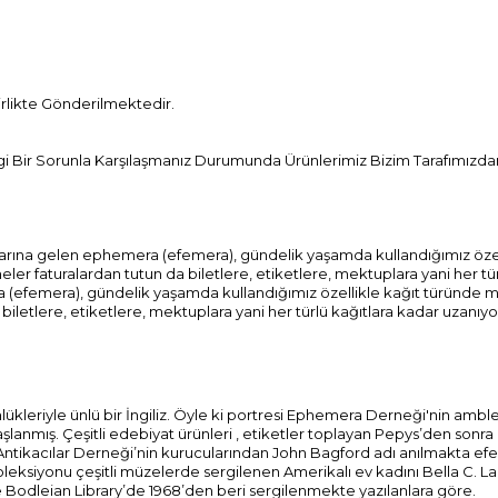
Birlikte Gönderilmektedir.
Bir Sorunla Karşılaşmanız Durumunda Ürünlerimiz Bizim Tarafımızdan 
mlarına gelen ephemera (efemera), gündelik yaşamda kullandığımız özel
ler faturalardan tutun da biletlere, etiketlere, mektuplara yani her tü
a (efemera), gündelik yaşamda kullandığımız özellikle kağıt türünde ma
iletlere, etiketlere, mektuplara yani her türlü kağıtlara kadar uzanıyo
lükleriyle ünlü bir İngiliz. Öyle ki portresi Ephemera Derneği'nin ambl
nmış. Çeşitli edebiyat ürünleri , etiketler toplayan Pepys’den sonra i
 Antikacılar Derneği’nin kurucularından John Bagford adı anılmakta ef
leksiyonu çeşitli müzelerde sergilenen Amerikalı ev kadını Bella C. L
 Bodleian Library’de 1968’den beri sergilenmekte yazılanlara göre.