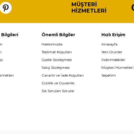
MÜŞTERI
HIZMETLERI
 Bilgileri
Önemli Bilgiler
Hızlı Erişim
im
Hakkımızda
Anasayfa
m
Teslimat Koşulları
Yeni Ürünler
ip
Üyelik Sözleşmesi
İndirimdekiler
Satış Sözleşmesi
Müşteri Hizmetleri
zmetleri
Garanti ve İade Koşulları
Sepetim
Gizlilik ve Güvenlik
Sık Sorulan Sorular