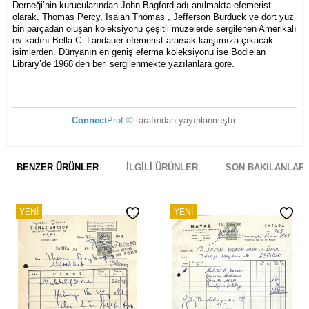
Derneği’nin kurucularından John Bagford adı anılmakta efemerist
olarak. Thomas Percy, Isaiah Thomas , Jefferson Burduck ve dört yüz
bin parçadan oluşan koleksiyonu çeşitli müzelerde sergilenen Amerikalı
ev kadını Bella C. Landauer efemerist ararsak karşımıza çıkacak
isimlerden. Dünyanın en geniş eferma koleksiyonu ise Bodleian
Library’de 1968’den beri sergilenmekte yazılanlara göre.
Connect
Prof ©
tarafından yayınlanmıştır.
BENZER ÜRÜNLER
İLGILI ÜRÜNLER
SON BAKILANLAR
YENI
YENI