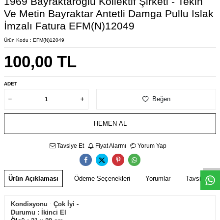
1969 Bayraktaroğlu Kollektif Şirketi - Tekin
Ve Metin Bayraktar Antetli Damga Pullu Islak
İmzalı Fatura EFM(N)12049
Ürün Kodu :
EFM(N)12049
100,00
TL
ADET
Beğen
HEMEN AL
W
h
s
a
p
p
D
e
s
e
H
a
t
t
Tavsiye Et
Fiyat Alarmı
Yorum Yap
Ürün Açıklaması
Ödeme Seçenekleri
Yorumlar
Tavsiye Et
Kondisyonu
:
Çok İyi -
Durumu
:
İkinci El