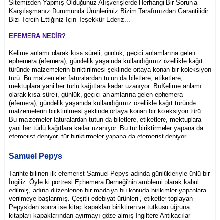
Sitemizden Yapmış Olduğunuz Alışverişlerde Herhangi Bir Sorunla
Karşılaşmanız Durumunda Ürünlerimiz Bizim Tarafımızdan Garantilidir.
Bizi Tercih Ettiğiniz İçin Teşekkür Ederiz...
EFEMERA NEDİR?
Kelime anlamı olarak kısa süreli, günlük, geçici anlamlarına gelen
ephemera (efemera), gündelik yaşamda kullandığımız özellikle kağıt
türünde malzemelerin biriktirilmesi şeklinde ortaya konan bir koleksiyon
türü. Bu malzemeler faturalardan tutun da biletlere, etiketlere,
mektuplara yani her türlü kağıtlara kadar uzanıyor. BuKelime anlamı
olarak kısa süreli, günlük, geçici anlamlarına gelen ephemera
(efemera), gündelik yaşamda kullandığımız özellikle kağıt türünde
malzemelerin biriktirilmesi şeklinde ortaya konan bir koleksiyon türü.
Bu malzemeler faturalardan tutun da biletlere, etiketlere, mektuplara
yani her türlü kağıtlara kadar uzanıyor. Bu tür biriktirmeler yapana da
efemerist deniyor. tür biriktirmeler yapana da efemerist deniyor.
Samuel Pepys
Tarihte bilinen ilk efemerist Samuel Pepys adında günlükleriyle ünlü bir
İngiliz. Öyle ki portresi Ephemera Derneği'nin amblemi olarak kabul
edilmiş, adına düzenlenen bir madalya bu konuda birikimler yapanlara
verilmeye başlanmış. Çeşitli edebiyat ürünleri , etiketler toplayan
Pepys’den sonra ise kitap kapakları biriktiren ve tutkusu uğruna
kitapları kapaklarından ayırmayı göze almış İngiltere Antikacılar