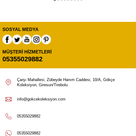
SOSYAL MEDYA
MÜŞTERI HIZMETLERI
05355029882
Çarşı Mahallesi, Zübeyde Hanım Caddesi, 10/A, Gökçe
Koleksiyon, Giresun/Tirebolu
info@gokcekoleksiyon.com
05355029882
05355029882