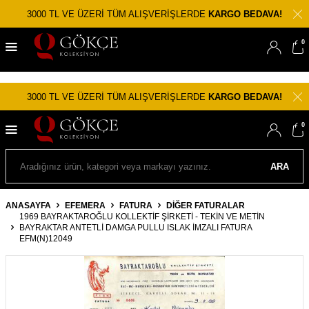
3000 TL VE ÜZERİ TÜM ALIŞVERİŞLERDE
KARGO BEDAVA!
0
3000 TL VE ÜZERİ TÜM ALIŞVERİŞLERDE
KARGO BEDAVA!
0
ARA
ANASAYFA
EFEMERA
FATURA
DIĞER FATURALAR
1969 BAYRAKTAROĞLU KOLLEKTIF ŞIRKETI - TEKIN VE METIN
BAYRAKTAR ANTETLI DAMGA PULLU ISLAK İMZALI FATURA
EFM(N)12049