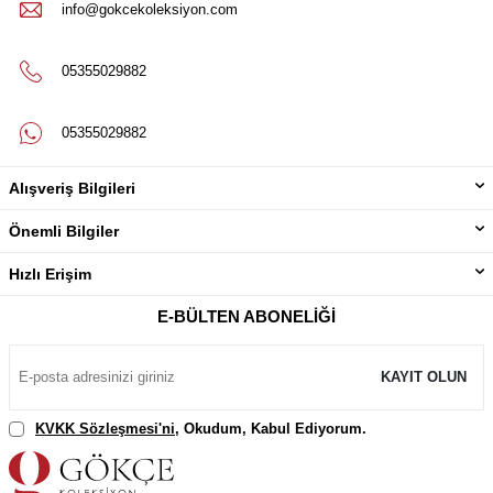
info@gokcekoleksiyon.com
05355029882
05355029882
Alışveriş Bilgileri
Önemli Bilgiler
Hızlı Erişim
E-BÜLTEN ABONELIĞI
KAYIT OLUN
KVKK Sözleşmesi'ni
, Okudum, Kabul Ediyorum.