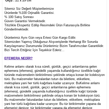
Ölçü
: 21 x 29 cm
Sitemiz Siz Değerli Müşterilerimize
Ürünlerde %100 Orjinallik Garantisi.
% 100 Satış Sonrası
Güven Garantisi Vermektedir.
Titizlikle Ekspertiz Edilip Resimdeki Ürün Faturasıyla Birlikte
Gönderilmektedir.
Ürünlerimiz Aynı Gün veya Ertesi Gün Kargo Edilir.
Sitemizden Yapmış Olduğunuz Alışverişlerde Herhangi Bir Sorunla
Karşılaşmanız Durumunda Ürünlerimiz Bizim Tarafımızdan Garantilidir.
Bizi Tercih Ettiğiniz İçin Teşekkür Ederiz...
EFEMERA NEDİR?
Kelime anlamı olarak kısa süreli, günlük, geçici anlamlarına gelen
ephemera (efemera), gündelik yaşamda kullandığımız özellikle kağıt
türünde malzemelerin biriktirilmesi şeklinde ortaya konan bir koleksiyon
türü. Bu malzemeler faturalardan tutun da biletlere, etiketlere,
mektuplara yani her türlü kağıtlara kadar uzanıyor. BuKelime anlamı
olarak kısa süreli, günlük, geçici anlamlarına gelen ephemera
(efemera), gündelik yaşamda kullandığımız özellikle kağıt türünde
malzemelerin biriktirilmesi şeklinde ortaya konan bir koleksiyon türü.
Bu malzemeler faturalardan tutun da biletlere, etiketlere, mektuplara
yani her türlü kağıtlara kadar uzanıyor. Bu tür biriktirmeler yapana da
efemerist deniyor. tür biriktirmeler yapana da efemerist deniyor.