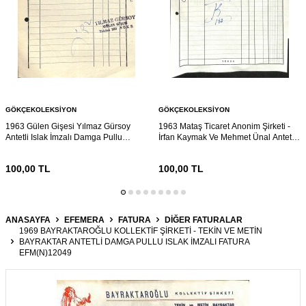
GÖKÇEKOLEKSIYON
GÖKÇEKOLEKSIYON
1963 Gülen Gişesi Yılmaz Gürsoy
1963 Mataş Ticaret Anonim Şirketi -
Antetli Islak İmzalı Damga Pullu
İrfan Kaymak Ve Mehmet Ünal Antetli
Fatura EFM(N)12231
Islak İmzalı Damga Pullu Fatura
EFM(N)12223
100,00
TL
100,00
TL
ANASAYFA
EFEMERA
FATURA
DIĞER FATURALAR
1969 BAYRAKTAROĞLU KOLLEKTIF ŞIRKETI - TEKIN VE METIN
BAYRAKTAR ANTETLI DAMGA PULLU ISLAK İMZALI FATURA
EFM(N)12049