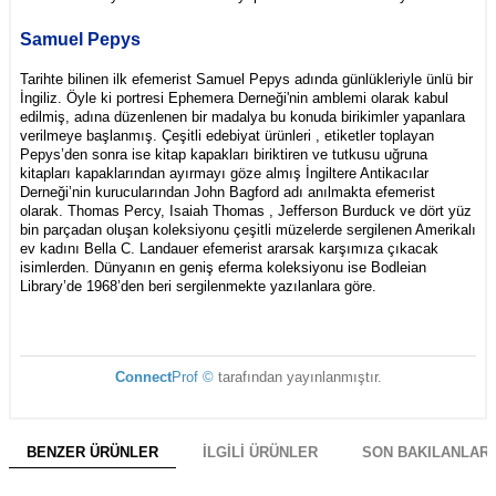
Samuel Pepys
Tarihte bilinen ilk efemerist Samuel Pepys adında günlükleriyle ünlü bir
İngiliz. Öyle ki portresi Ephemera Derneği'nin amblemi olarak kabul
edilmiş, adına düzenlenen bir madalya bu konuda birikimler yapanlara
verilmeye başlanmış. Çeşitli edebiyat ürünleri , etiketler toplayan
Pepys’den sonra ise kitap kapakları biriktiren ve tutkusu uğruna
kitapları kapaklarından ayırmayı göze almış İngiltere Antikacılar
Derneği’nin kurucularından John Bagford adı anılmakta efemerist
olarak. Thomas Percy, Isaiah Thomas , Jefferson Burduck ve dört yüz
bin parçadan oluşan koleksiyonu çeşitli müzelerde sergilenen Amerikalı
ev kadını Bella C. Landauer efemerist ararsak karşımıza çıkacak
isimlerden. Dünyanın en geniş eferma koleksiyonu ise Bodleian
Library’de 1968’den beri sergilenmekte yazılanlara göre.
Connect
Prof ©
tarafından yayınlanmıştır.
BENZER ÜRÜNLER
İLGILI ÜRÜNLER
SON BAKILANLAR