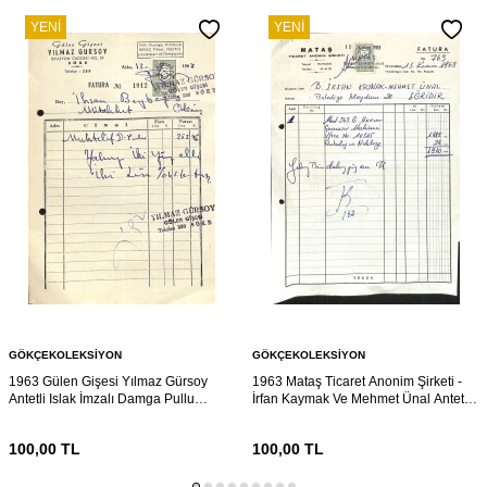
YENI
YENI
GÖKÇEKOLEKSIYON
GÖKÇEKOLEKSIYON
1963 Gülen Gişesi Yılmaz Gürsoy
1963 Mataş Ticaret Anonim Şirketi -
Antetli Islak İmzalı Damga Pullu
İrfan Kaymak Ve Mehmet Ünal Antetli
Fatura EFM(N)12231
Islak İmzalı Damga Pullu Fatura
EFM(N)12223
100,00
TL
100,00
TL