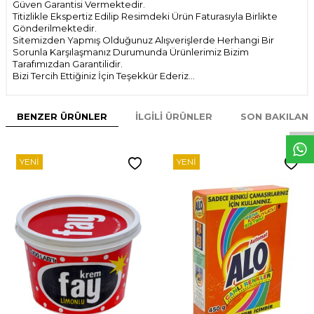
Güven Garantisi Vermektedir.
Titizlikle Ekspertiz Edilip Resimdeki Ürün Faturasıyla Birlikte
Gönderilmektedir.
Sitemizden Yapmış Olduğunuz Alışverişlerde Herhangi Bir
Sorunla Karşılaşmanız Durumunda Ürünlerimiz Bizim
Tarafımızdan Garantilidir.
Bizi Tercih Ettiğiniz İçin Teşekkür Ederiz...
W
h
t
s
p
p
D
e
s
e
H
a
t
t
BENZER ÜRÜNLER
İLGILI ÜRÜNLER
SON BAKILAN
YENI
YENI