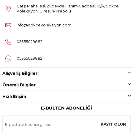
Çarşı Mahallesi, Zübeyde Hanım Caddesi, 10/A, Gökçe
Koleksiyon, Giresun/Tirebolu
info@gokcekoleksiyon.com
05355029882
05355029882
Alışveriş Bilgileri
Önemli Bilgiler
Hızlı Erişim
E-BÜLTEN ABONELIĞI
KAYIT OLUN