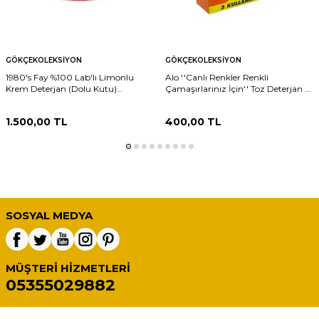
GÖKÇEKOLEKSIYON
GÖKÇEKOLEKSIYON
1980's Fay %100 Lab'lı Limonlu
Alo ''Canlı Renkler Renkli
Krem Deterjan (Dolu Kutu)
Çamaşırlarınız İçin'' Toz Deterjan -
AOB6338
450 g (Dolu Paket) AOB6322
1.500,00
TL
400,00
TL
SOSYAL MEDYA
MÜŞTERI HIZMETLERI
05355029882