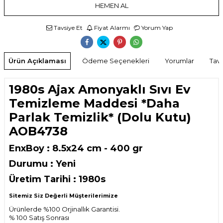
HEMEN AL
Tavsiye Et
Fiyat Alarmı
Yorum Yap
Ürün Açıklaması
Ödeme Seçenekleri
Yorumlar
Tavs
1980s Ajax Amonyaklı Sıvı Ev
Temizleme Maddesi *Daha
Parlak Temizlik* (Dolu Kutu)
AOB4738
EnxBoy : 8.5x24 cm - 400 gr
Durumu : Yeni
Üretim Tarihi : 1980s
Sitemiz Siz Değerli Müşterilerimize
Ürünlerde %100 Orjinallık Garantisi.
% 100 Satış Sonrası