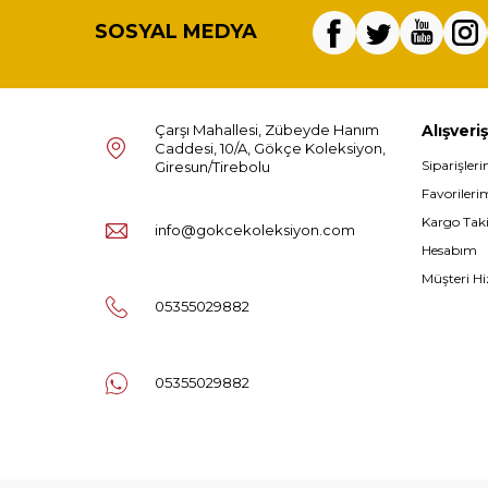
SOSYAL MEDYA
Çarşı Mahallesi, Zübeyde Hanım
Alışveriş
Caddesi, 10/A, Gökçe Koleksiyon,
Siparişler
Giresun/Tirebolu
Favorileri
Kargo Tak
info@gokcekoleksiyon.com
Hesabım
Müşteri Hi
05355029882
05355029882