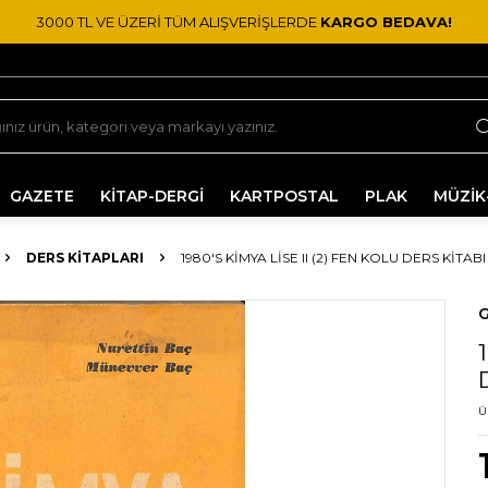
3000 TL VE ÜZERİ TÜM ALIŞVERİŞLERDE
KARGO BEDAVA!
GAZETE
KİTAP-DERGİ
KARTPOSTAL
PLAK
MÜZİK
DERS KITAPLARI
1980'S KIMYA LISE II (2) FEN KOLU DERS KITA
G
Ü