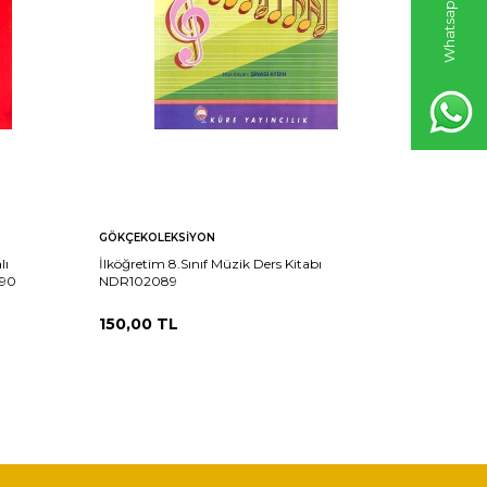
GÖKÇEKOLEKSIYON
GÖKÇEKO
lı
İlköğretim 8.Sınıf Müzik Ders Kitabı
İlköğretim
090
NDR102089
Ders Kit
150,00
TL
150,00