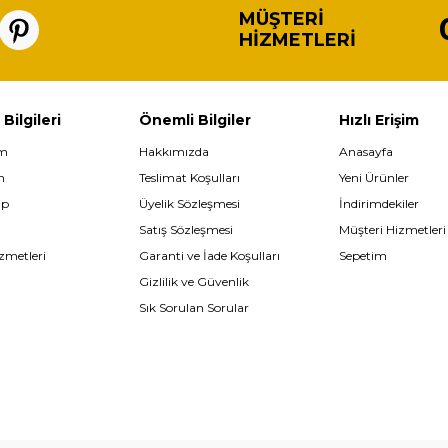
MÜŞTERI
HIZMETLERI
 Bilgileri
Önemli Bilgiler
Hızlı Erişim
im
Hakkımızda
Anasayfa
m
Teslimat Koşulları
Yeni Ürünler
ip
Üyelik Sözleşmesi
İndirimdekiler
Satış Sözleşmesi
Müşteri Hizmetleri
zmetleri
Garanti ve İade Koşulları
Sepetim
Gizlilik ve Güvenlik
Sık Sorulan Sorular