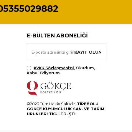
05355029882
E-BÜLTEN ABONELIĞI
KAYIT OLUN
KVKK Sözleşmesi'ni
, Okudum,
Kabul Ediyorum.
©2023 Tüm Hakkı Saklıdır.
TİREBOLU
GÖKÇE KUYUMCULUK SAN. VE TARIM
ÜRÜNLERİ TİC. LTD. ŞTİ.