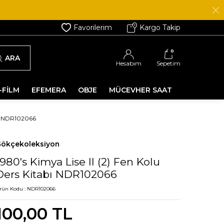
Favorilerim
Kargo Takip
0
ARA
Hesabım
Sepetim
-FİLM
EFEMERA
OBJE
MÜCEVHER SAAT
BI NDR102066
ökçekoleksiyon
1980's Kimya Lise II (2) Fen Kolu
Ders Kitabı NDR102066
rün Kodu :
NDR102066
100,00
TL