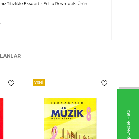
iz Titizlikle Ekspertiz Edilip Resimdeki Ürün
.
ILANLAR
YENI
YENI
Whatsapp Destek Hattı