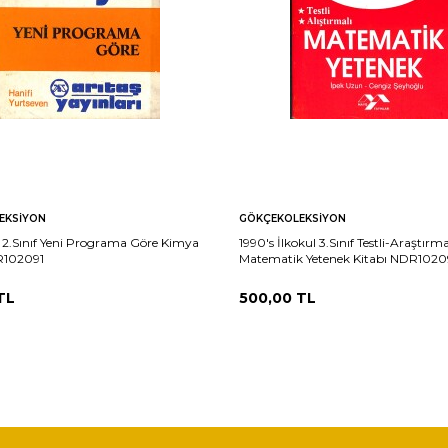
EKSIYON
GÖKÇEKOLEKSIYON
e 2.Sınıf Yeni Programa Göre Kimya
1990's İlkokul 3.Sınıf Testli-Araştırma
R102091
Matematik Yetenek Kitabı NDR102
TL
500,00
TL