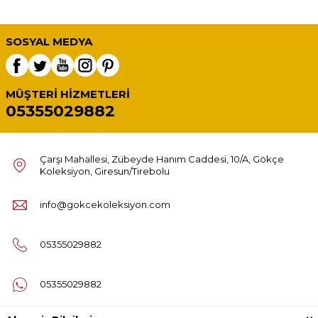
SOSYAL MEDYA
MÜŞTERI HIZMETLERI
05355029882
Çarşı Mahallesi, Zübeyde Hanım Caddesi, 10/A, Gökçe
Koleksiyon, Giresun/Tirebolu
info@gokcekoleksiyon.com
05355029882
05355029882