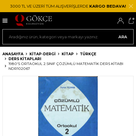
3000 TL VE ÜZERİ TÜM ALIŞVERİŞLERDE
KARGO BEDAVA!
0
ARA
ANASAYFA
KİTAP-DERGİ
KITAP
TÜRKÇE
DERS KITAPLARI
1980'S ORTAOKUL 2.SINIF ÇÖZÜMLÜ MATEMATIK DERS KITABI
NDR102067