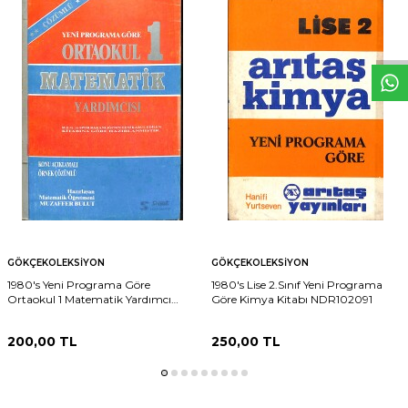
W
h
t
s
p
p
D
e
s
e
H
a
t
t
GÖKÇEKOLEKSIYON
GÖKÇEKOLEKSIYON
1980's Yeni Programa Göre
1980's Lise 2.Sınıf Yeni Programa
Ortaokul 1 Matematik Yardımcı
Göre Kimya Kitabı NDR102091
Kitabı NDR102092
200,00
TL
250,00
TL