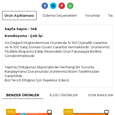
Ürün Açıklaması
Ödeme Seçenekleri
Yorumlar
Tavs
Sayfa Sayısı : 146
Kondisyonu : Çok İyi
Siz Değerli Müşterilerimize Ürünlerde % 100 Orjinallik Garantisi
ve % 100 Satış Sonrası Güven Garantisi Vermektedir. Ürünlerimiz
Titizlikle Ekspertiz Edilip Resimdeki Ürün Faturasıyla Birlikte
Gönderilmektedir.
Yapmış Olduğunuz Alışverişlerde Herhangi Bir Sorunla
Karşılaşmanız Durumunda Ürünlerimiz Bizim Tarafımızdan
Garantilidir.
Bizi Tercih Ettiğiniz İçin Teşekkür Ederiz.
BENZER ÜRÜNLER
İLGILI ÜRÜNLER
SON BAKILAN
YENI
YENI